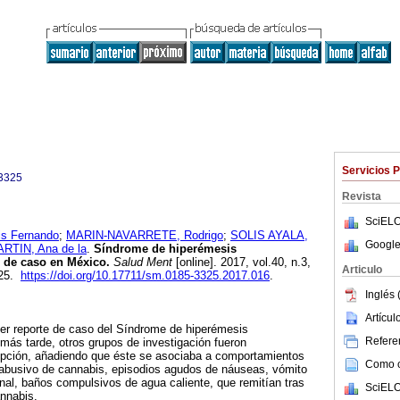
Servicios 
3325
Revista
SciELO
s Fernando
;
MARIN-NAVARRETE, Rodrigo
;
SOLIS AYALA,
Google
TIN, Ana de la
.
Síndrome de hiperémesis
 de caso en México.
Salud Ment
[online]. 2017, vol.40, n.3,
Articulo
325.
https://doi.org/10.17711/sm.0185-3325.2017.016
.
Inglés 
Artícu
mer reporte de caso del Síndrome de hiperémesis
Referen
ás tarde, otros grupos de investigación fueron
pción, añadiendo que éste se asociaba a comportamientos
Como ci
abusivo de cannabis, episodios agudos de náuseas, vómito
inal, baños compulsivos de agua caliente, que remitían tras
SciELO
nnabis.