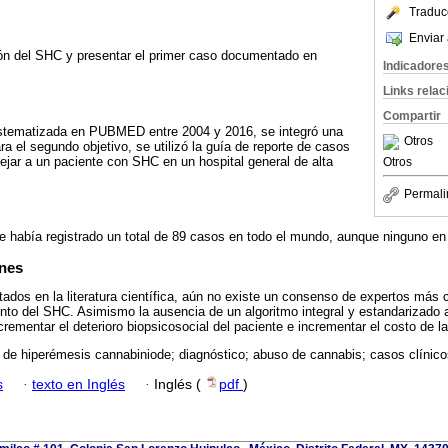
Traduc
Enviar 
ión del SHC y presentar el primer caso documentado en
Indicadore
Links rela
Compartir
stematizada en PUBMED entre 2004 y 2016, se integró una
Otros
a el segundo objetivo, se utilizó la guía de reporte de casos
jar a un paciente con SHC en un hospital general de alta
Otros
Permali
 había registrado un total de 89 casos en todo el mundo, aunque ninguno en
ones
tados en la literatura científica, aún no existe un consenso de expertos más c
iento del SHC. Asimismo la ausencia de un algoritmo integral y estandarizado 
rementar el deterioro biopsicosocial del paciente e incrementar el costo de la
de hiperémesis cannabiniode; diagnóstico; abuso de cannabis; casos clínicos
s
·
texto en Inglés
·
Inglés (
pdf
)