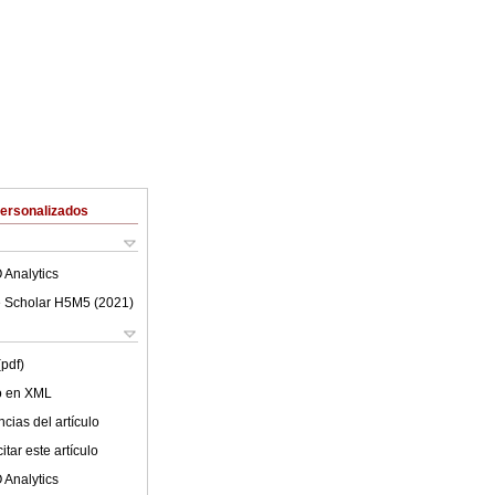
Personalizados
 Analytics
 Scholar H5M5 (
2021
)
(pdf)
lo en XML
cias del artículo
tar este artículo
 Analytics