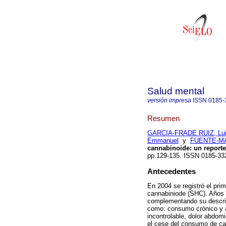
Salud mental
versión impresa
ISSN
0185-
Resumen
GARCIA-FRADE RUIZ, Lui
Emmanuel
y
FUENTE-MAR
cannabinoide: un reporte
pp.129-135. ISSN 0185-3
Antecedentes
En 2004 se registró el pri
cannabiniode (SHC). Años m
complementando su descri
como: consumo crónico y 
incontrolable, dolor abdom
el cese del consumo de ca