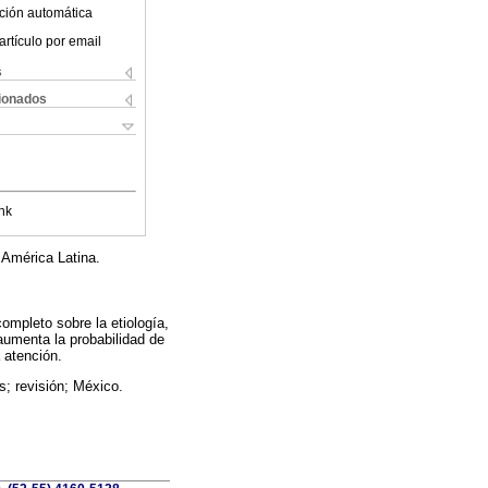
ción automática
artículo por email
s
cionados
nk
 América Latina.
ompleto sobre la etiología,
aumenta la probabilidad de
 atención.
; revisión; México.