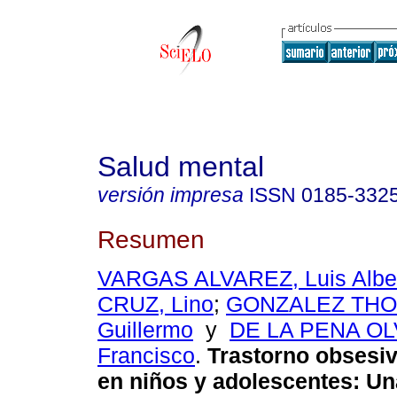
Salud mental
versión impresa
ISSN
0185-332
Resumen
VARGAS ALVAREZ, Luis Albe
CRUZ, Lino
;
GONZALEZ TH
Guillermo
y
DE LA PENA OL
Francisco
.
Trastorno obsesi
en niños y adolescentes: Un