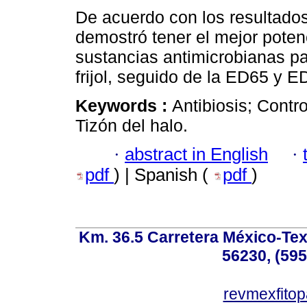
De acuerdo con los resultados
demostró tener el mejor poten
sustancias antimicrobianas par
frijol, seguido de la ED65 y E
Keywords :
Antibiosis; Contro
Tizón del halo.
·
abstract in English
·
pdf
) | Spanish (
pdf
)
Km. 36.5 Carretera México-Te
56230, (595
revmexfito