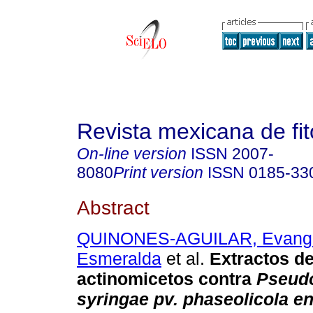
Revista mexicana de fit
On-line version
ISSN
2007-
8080
Print version
ISSN
0185-33
Abstract
QUINONES-AGUILAR, Evange
Esmeralda
et al.
Extractos d
actinomicetos contra
Pseud
syringae
pv.
phaseolicola
e