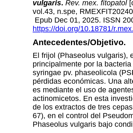
vulgaris
.
Rev. mex. fitopatol
[
vol.43, n.spe, RMEXFIT20240
Epub Dec 01, 2025. ISSN 20
https://doi.org/10.18781/r.mex
Antecedentes/Objetivo.
El frijol (Phaseolus vulgaris),
principalmente por la bacter
syringae pv. phaseolicola (PS
pérdidas económicas. Una alte
es mediante el uso de agente
actinomicetos. En esta investi
de los extractos de tres cep
67), en el control del Pseudo
Phaseolus vulgaris bajo condi