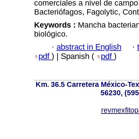
comerciales a nivel de campo
Bacteriófagos, Fagolytic, Cont
Keywords :
Mancha bacteriana
biológico.
·
abstract in English
·
pdf
) | Spanish (
pdf
)
Km. 36.5 Carretera México-Te
56230, (595
revmexfito