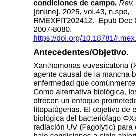
condiciones de campo.
Rev. 
[online]. 2025, vol.43, n.spe,
RMEXFIT202412. Epub Dec 0
2007-8080.
https://doi.org/10.18781/r.mex
Antecedentes/Objetivo.
Xanthomonas euvesicatoria (X
agente causal de la mancha bac
enfermedad que comúnmente se
Como alternativa biológica, lo
ofrecen un enfoque prometedor
fitopatógenas. El objetivo de e
biológica del bacteriófago Φ
radiación UV (Fagolytic) para 
bajo condiciones a cielo abie