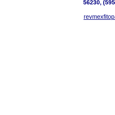
56230, (595
revmexfito