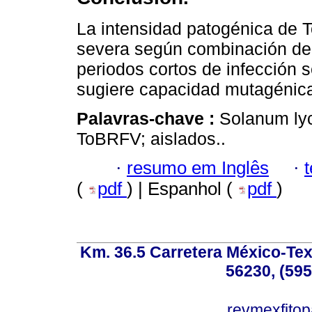
La intensidad patogénica de 
severa según combinación de 
periodos cortos de infección s
sugiere capacidad mutagénica 
Palavras-chave :
Solanum ly
ToBRFV; aislados..
·
resumo em Inglês
·
(
pdf
) | Espanhol (
pdf
)
Km. 36.5 Carretera México-Te
56230, (595
revmexfito