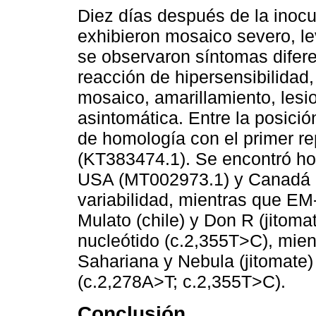
Diez días después de la inocu
exhibieron mosaico severo, lev
se observaron síntomas difer
reacción de hipersensibilidad, 
mosaico, amarillamiento, lesi
asintomática. Entre la posici
de homología con el primer r
(KT383474.1). Se encontró h
USA (MT002973.1) y Canadá (
variabilidad, mientras que EM
Mulato (chile) y Don R (jitom
nucleótido (c.2,355T>C), mien
Sahariana y Nebula (jitomate)
(c.2,278A>T; c.2,355T>C).
Conclusión.