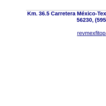
Km. 36.5 Carretera México-Te
56230, (595
revmexfito