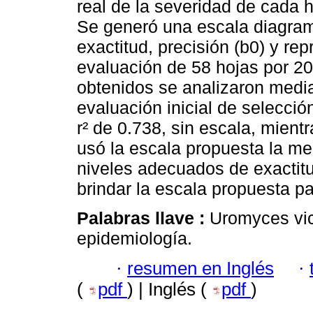
real de la severidad de cada
Se generó una escala diagramá
exactitud, precisión (b0) y rep
evaluación de 58 hojas por 20
obtenidos se analizaron media
evaluación inicial de selecci
r² de 0.738, sin escala, mien
usó la escala propuesta la me
niveles adecuados de exactitu
brindar la escala propuesta p
Palabras llave :
Uromyces vic
epidemiología.
·
resumen en Inglés
·
(
pdf
) | Inglés (
pdf
)