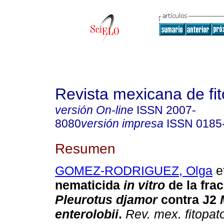
Revista mexicana de fit
versión On-line
ISSN
2007-
8080
versión impresa
ISSN
0185
Resumen
GOMEZ-RODRIGUEZ, Olga
et
nematicida
in vitro
de la fra
Pleurotus djamor
contra J2
enterolobii
.
Rev. mex. fitopato