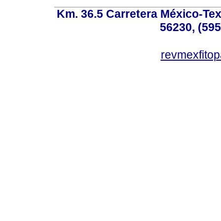
Km. 36.5 Carretera México-Te
56230, (595
revmexfito