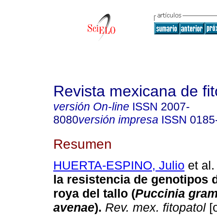
Revista mexicana de fit
versión On-line
ISSN
2007-
8080
versión impresa
ISSN
0185
Resumen
HUERTA-ESPINO, Julio
et al.
la resistencia de genotipos 
roya del tallo (
Puccinia gram
avenae
).
Rev. mex. fitopatol
[o