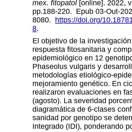
mex. fitopatol
[online]. 2022, v
pp.188-220. Epub 03-Out-202
8080.
https://doi.org/10.18781
8
.
El objetivo de la investigación
respuesta fitosanitaria y com
epidemiológico en 12 genotip
Phaseolus vulgaris y desarroll
metodologías etiológico-epide
mejoramiento genético. En ci
realizaron evaluaciones en fase
(agosto). La severidad porcen
diagramática de 6-clases con
sanidad por genotipo se dete
Integrado (IDI), ponderando p