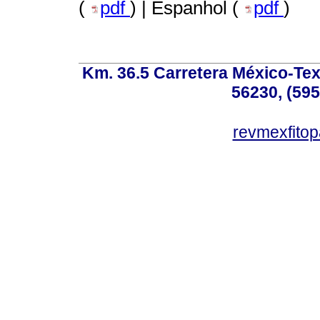
(
pdf
) | Espanhol (
pdf
)
Km. 36.5 Carretera México-Te
56230, (595
revmexfito