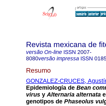
Revista mexicana de fit
versão On-line
ISSN
2007-
8080
versão impressa
ISSN
018
Resumo
GONZALEZ-CRUCES, Agustí
Epidemiología de
Bean com
virus
y
Alternaria alternata
e
genotipos de
Phaseolus vul