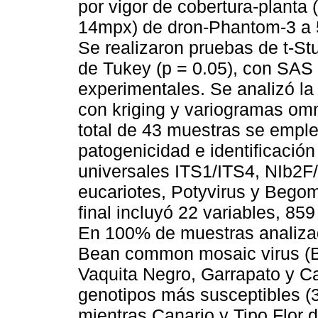
por vigor de cobertura-planta
14mpx) de dron-Phantom-3 a 5 
Se realizaron pruebas de t-St
de Tukey (p = 0.05), con SAS v
experimentales. Se analizó l
con kriging y variogramas o
total de 43 muestras se emple
patogenicidad e identificació
universales ITS1/ITS4, NIb2
eucariotes, Potyvirus y Begom
final incluyó 22 variables, 8
En 100% de muestras analizada
Bean common mosaic virus (
Vaquita Negro, Garrapato y Ca
genotipos más susceptibles (
mientras Canario y Tipo Flor d