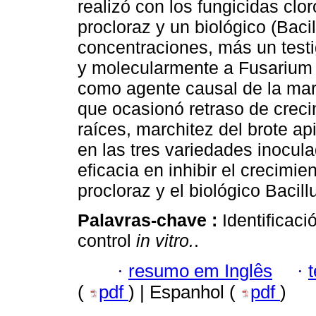
realizó con los fungicidas clor
procloraz y un biológico (Bacil
concentraciones, más un testi
y molecularmente a Fusarium
como agente causal de la marc
que ocasionó retraso de creci
raíces, marchitez del brote ap
en las tres variedades inocul
eficacia en inhibir el crecimie
procloraz y el biológico Bacillu
Palavras-chave :
Identificac
control
in vitro.
.
·
resumo em Inglês
·
(
pdf
) | Espanhol (
pdf
)