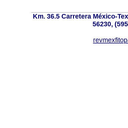
Km. 36.5 Carretera México-Te
56230, (595
revmexfito