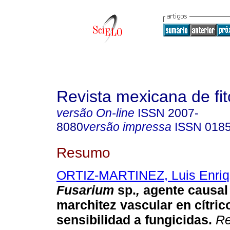
Revista mexicana de fit
versão On-line
ISSN
2007-
8080
versão impressa
ISSN
018
Resumo
ORTIZ-MARTINEZ, Luis Enri
Fusarium
sp.
,
agente causal 
marchitez vascular en cítric
sensibilidad a fungicidas.
Re