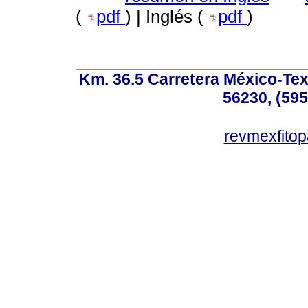
(
pdf
) | Inglés (
pdf
)
Km. 36.5 Carretera México-Te
56230, (595
revmexfito