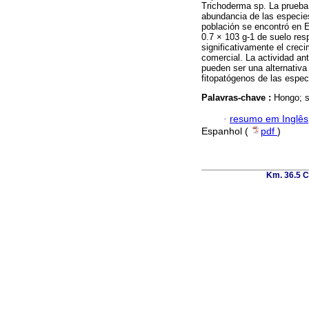
Trichoderma sp. La prueba 
abundancia de las especies
población se encontró en E
0.7 × 103 g-1 de suelo resp
significativamente el crec
comercial. La actividad an
pueden ser una alternativ
fitopatógenos de las espec
Palavras-chave :
Hongo; s
·
resumo em Inglês
Espanhol (
pdf
)
Km. 36.5 C