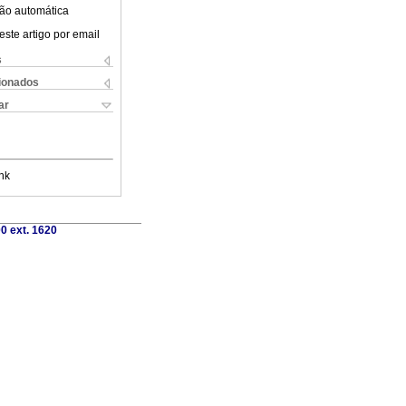
ão automática
este artigo por email
s
cionados
ar
nk
0 ext. 1620