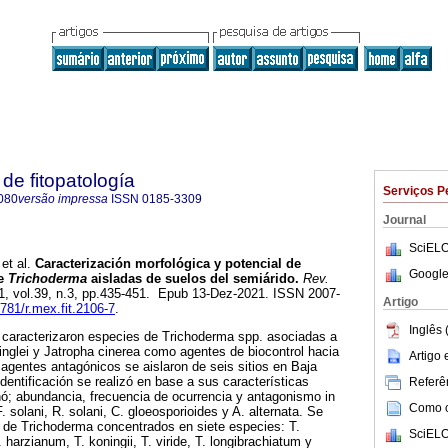
de fitopatología
Serviços P
080
versão impressa
ISSN
0185-3309
Journal
SciELO
et al.
Caracterización morfológica y potencial de
Google
de
Trichoderma
aisladas de suelos del semiárido.
Rev.
21, vol.39, n.3, pp.435-451. Epub 13-Dez-2021. ISSN 2007-
Artigo
8781/r.mex.fit.2106-7
.
Inglês 
 y caracterizaron especies de Trichoderma spp. asociadas a
nglei y Jatropha cinerea como agentes de biocontrol hacia
Artigo
agentes antagónicos se aislaron de seis sitios en Baja
identificación se realizó en base a sus características
Referên
ó; abundancia, frecuencia de ocurrencia y antagonismo in
Como ci
. solani, R. solani, C. gloeosporioides y A. alternata. Se
 de Trichoderma concentrados en siete especies: T.
SciELO
. harzianum, T. koningii, T. viride, T. longibrachiatum y