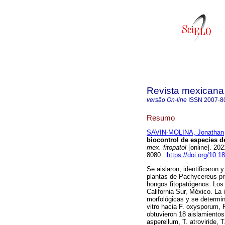
Revista mexicana 
versão On-line
ISSN
2007-8
Resumo
SAVIN-MOLINA, Jonathan
biocontrol de especies 
mex. fitopatol
[online]. 20
8080.
https://doi.org/10.1
Se aislaron, identificaron
plantas de Pachycereus pri
hongos fitopatógenos. Los 
California Sur, México. La 
morfológicas y se determin
vitro hacia F. oxysporum, F
obtuvieron 18 aislamientos
asperellum, T. atroviride, T