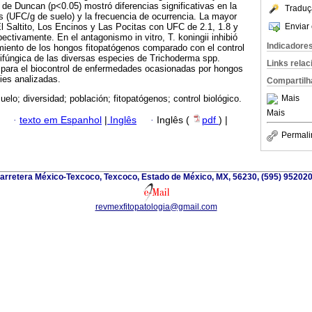
de Duncan (p<0.05) mostró diferencias significativas en la
Traduç
 (UFC/g de suelo) y la frecuencia de ocurrencia. La mayor
Enviar 
l Saltito, Los Encinos y Las Pocitas con UFC de 2.1, 1.8 y
ectivamente. En el antagonismo in vitro, T. koningii inhibió
Indicadore
imiento de los hongos fitopatógenos comparado con el control
tifúngica de las diversas especies de Trichoderma spp.
Links rela
a para el biocontrol de enfermedades ocasionadas por hongos
ies analizadas.
Compartilh
Mais
uelo; diversidad; población; fitopatógenos; control biológico.
Mais
·
texto em Espanhol
|
Inglês
·
Inglês (
pdf
) |
Permali
arretera México-Texcoco, Texcoco, Estado de México, MX, 56230, (595) 952020
revmexfitopatologia@gmail.com