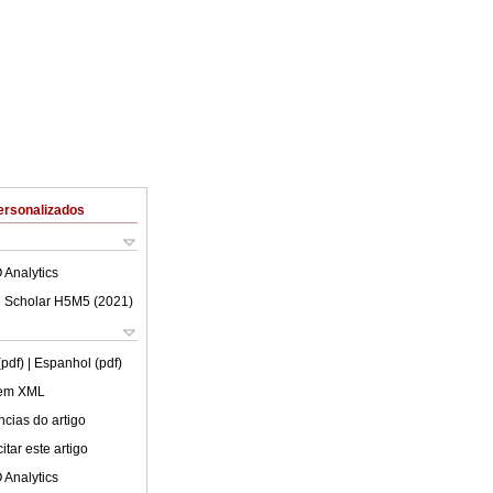
ersonalizados
 Analytics
 Scholar H5M5 (
2021
)
(pdf)
| Espanhol (pdf)
 em XML
cias do artigo
tar este artigo
 Analytics