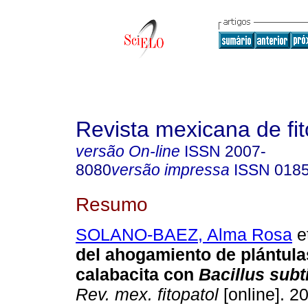
Revista mexicana de fit
versão On-line
ISSN
2007-
8080
versão impressa
ISSN
018
Resumo
SOLANO-BAEZ, Alma Rosa
et
del ahogamiento de plántula
calabacita con
Bacillus subti
Rev. mex. fitopatol
[online]. 20