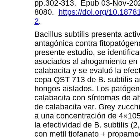
pp.302-313. Epub 03-Nov-20
8080.
https://doi.org/10.18781
2
.
Bacillus subtilis presenta acti
antagónica contra fitopatógen
presente estudio, se identific
asociados al ahogamiento en 
calabacita y se evaluó la efec
cepa QST 713 de B. subtilis a
hongos aislados. Los patógeno
calabacita con síntomas de a
de calabacita var. Grey zucch
a una concentración de 4×10
la efectividad de B. subtilis
con metil tiofanato + propamoc