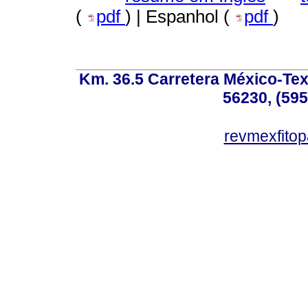
(
pdf
) | Espanhol (
pdf
)
Km. 36.5 Carretera México-Te
56230, (595
revmexfito