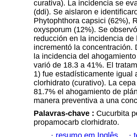
curativa). La incidencia se eva
(ddi). Se aislaron e identific
Phytophthora capsici (62%), 
oxysporum (12%). Se observó l
reducción en la incidencia d
incrementó la concentración. 
la incidencia del ahogamiento 
varió de 18.3 a 41%. El trata
1) fue estadísticamente igual 
clorhidrato (curativo). La cep
81.7% el ahogamiento de plánt
manera preventiva a una con
Palavras-chave :
Cucurbita pe
propamocarb clorhidrato.
·
resumo em Inglês
·