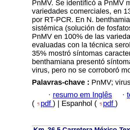
PnMV. Se identificó a PnMV 
variedades comerciales, en 13
por RT-PCR. En N. benthamian
sistémica (solución de fosfat
PnMV en 100% de las varied
evaluadas con la técnica ser
35% mostró síntomas caracterís
benthamiana presentó síntomas
virus, pero no se corroboró m
Palavras-chave :
PnMV; viru
·
resumo em Inglês
·
(
pdf
) | Espanhol (
pdf
)
Km. 36.5 Carretera México-Te