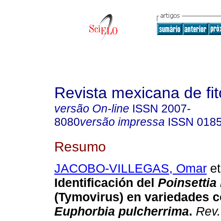
Revista mexicana de fit
versão On-line
ISSN
2007-
8080
versão impressa
ISSN
018
Resumo
JACOBO-VILLEGAS, Omar
et
Identificación del
Poinsettia
(Tymovirus) en variedades 
Euphorbia pulcherrima
.
Rev. 