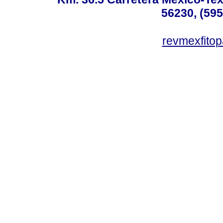
56230, (595
revmexfito