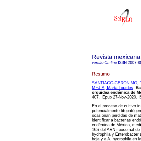
Revista mexicana 
versão On-line
ISSN
2007-8
Resumo
SANTIAGO-GERONIMO, T
MEJIA, María Lourdes
.
Bac
orquídea endémica de M
407. Epub 27-Nov-2020. 
En el proceso de cultivo i
potencialmente fitopatóge
ocasionan perdidas de mate
identificar a bacterias end
endémica de México, median
16S del ARN ribosomal de 
hydrophila y Enterobacter 
hoja y a A. hydrophila en l