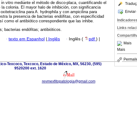
l in vitro mediante el método de disco-placa, cuantificando el
Traduç
la colonia. El mayor halo de inhibición, con significancia
Enviar 
oxitetraciclina para A. hydrophila y con ampicilina para
tra la presencia de bacterias endófitas, con especificidad
Indicadore
así como el antibiótico correspondiente que las inhibe.
Links rela
; bacterias endófitas; antibióticos.
Compartilh
·
texto em Espanhol
|
Inglês
·
Inglês (
pdf
) |
Mais
Mais
Permali
ico-Texcoco, Texcoco, Estado de México, MX, 56230, (595)
9520200 ext. 1620
revmexfitopatologia@gmail.com