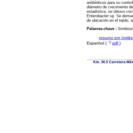
antibióticos para su contro
diámetro de crecimiento de 
estadística, se obtuvo con 
Enterobacter sp. Se demues
de ubicación en el tejido, 
Palavras-chave :
Simbiosis
·
resumo em Inglês
Espanhol (
pdf
)
Km. 36.5 Carretera Méx