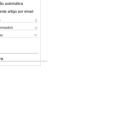
ão automática
este artigo por email
s
cionados
ar
nk