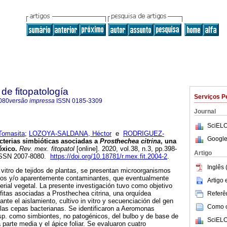
de fitopatología
Serviços P
080
versão impressa
ISSN
0185-3309
Journal
SciELO
omasita
;
LOZOYA-SALDANA, Héctor
e
RODRIGUEZ-
Google
terias simbióticas asociadas a
Prosthechea citrina
, una
éxico.
Rev. mex. fitopatol
[online]. 2020, vol.38, n.3, pp.398-
Artigo
ISSN 2007-8080.
https://doi.org/10.18781/r.mex.fit.2004-2
.
Inglês 
n vitro de tejidos de plantas, se presentan microorganismos
nos y/o aparentemente contaminantes, que eventualmente
Artigo
rial vegetal. La presente investigación tuvo como objetivo
ófitas asociadas a Prosthechea citrina, una orquídea
Referên
te el aislamiento, cultivo in vitro y secuenciación del gen
Como ci
las cepas bacterianas. Se identificaron a Aeromonas
sp. como simbiontes, no patogénicos, del bulbo y de base de
SciELO
a parte media y el ápice foliar. Se evaluaron cuatro