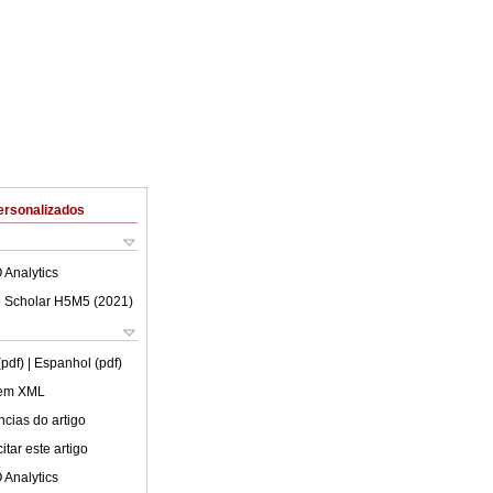
ersonalizados
 Analytics
 Scholar H5M5 (
2021
)
(pdf)
| Espanhol (pdf)
 em XML
cias do artigo
tar este artigo
 Analytics