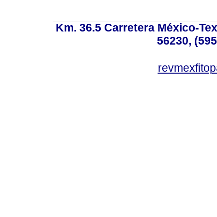
Km. 36.5 Carretera México-Te
56230, (595
revmexfito