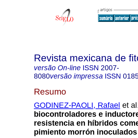
Revista mexicana de fit
versão On-line
ISSN
2007-
8080
versão impressa
ISSN
018
Resumo
GODINEZ-PAOLI, Rafael
et al
biocontroladores e inductor
resistencia en híbridos com
pimiento morrón inoculados