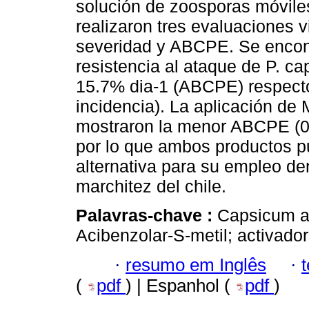
solución de zoosporas móvile
realizaron tres evaluaciones v
severidad y ABCPE. Se encon
resistencia al ataque de P. ca
15.7% dia-1 (ABCPE) respecto
incidencia). La aplicación de 
mostraron la menor ABCPE (0.
por lo que ambos productos 
alternativa para su empleo de
marchitez del chile.
Palavras-chave :
Capsicum a
Acibenzolar-S-metil; activador
·
resumo em Inglês
·
(
pdf
) | Espanhol (
pdf
)