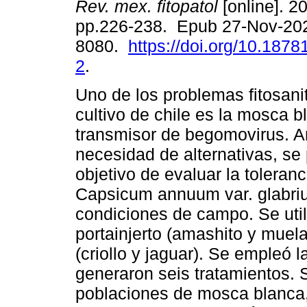
Rev. mex. fitopatol
[online]. 20
pp.226-238. Epub 27-Nov-20
8080.
https://doi.org/10.18781
2
.
Uno de los problemas fitosanit
cultivo de chile es la mosca b
transmisor de begomovirus. A
necesidad de alternativas, se 
objetivo de evaluar la toleran
Capsicum annuum var. glabri
condiciones de campo. Se util
portainjerto (amashito y muela
(criollo y jaguar). Se empleó l
generaron seis tratamientos. 
poblaciones de mosca blanca, 