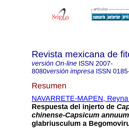
Revista mexicana de fit
versión On-line
ISSN
2007-
8080
versión impresa
ISSN
0185
Resumen
NAVARRETE-MAPEN, Reyna 
Respuesta del injerto de
Ca
chinense
-
Capsicum annuum
glabriusculum a Begomovir