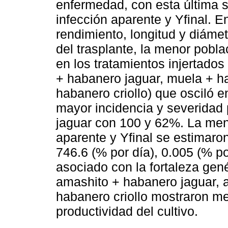
enfermedad, con esta última 
infección aparente y Yfinal. 
rendimiento, longitud y diámet
del trasplante, la menor pobl
en los tratamientos injertado
+ habanero jaguar, muela + ha
habanero criollo) que osciló e
mayor incidencia y severidad 
jaguar con 100 y 62%. La men
aparente y Yfinal se estimaro
746.6 (% por día), 0.005 (% po
asociado con la fortaleza genét
amashito + habanero jaguar, 
habanero criollo mostraron m
productividad del cultivo.