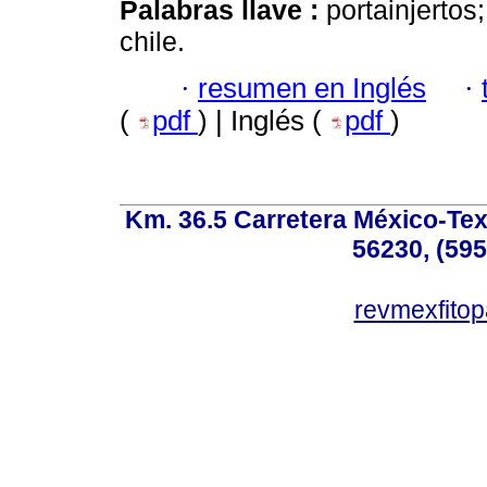
Palabras llave :
portainjertos
chile.
·
resumen en Inglés
·
(
pdf
) | Inglés (
pdf
)
Km. 36.5 Carretera México-Te
56230, (595
revmexfito