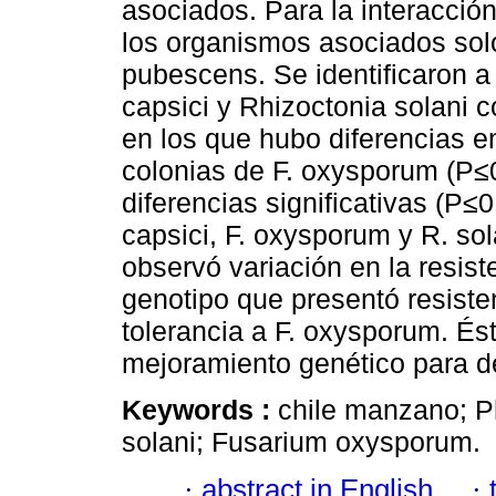
asociados. Para la interacció
los organismos asociados sol
pubescens. Se identificaron 
capsici y Rhizoctonia solani 
en los que hubo diferencias e
colonias de F. oxysporum (P≤0
diferencias significativas (P≤
capsici, F. oxysporum y R. so
observó variación en la resist
genotipo que presentó resiste
tolerancia a F. oxysporum. É
mejoramiento genético para de
Keywords :
chile manzano; P
solani; Fusarium oxysporum.
·
abstract in English
·