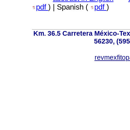
pdf
) | Spanish (
pdf
)
Km. 36.5 Carretera México-Te
56230, (595
revmexfito