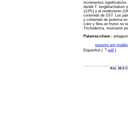
incrementos significativos
donde T. longibrachiatum pr
≥13%) y el rendimiento (14
contenido de SST. Los pató
y contenido de proteína en
color y fibra en frutos no 
Trichoderma, mostraron pote
Palavras-chave :
antagoni
·
resumo em Inglês
Espanhol (
pdf
)
Km. 36.5 C