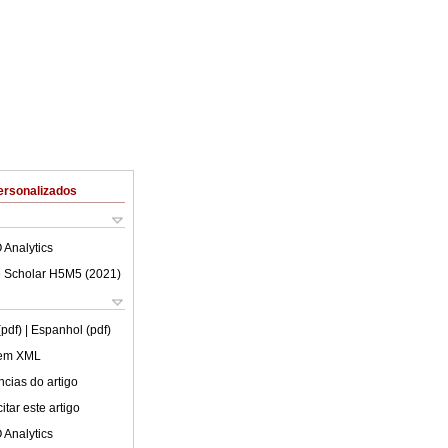
ersonalizados
 Analytics
 Scholar H5M5 (
2021
)
(pdf)
| Espanhol (pdf)
 em XML
cias do artigo
tar este artigo
 Analytics