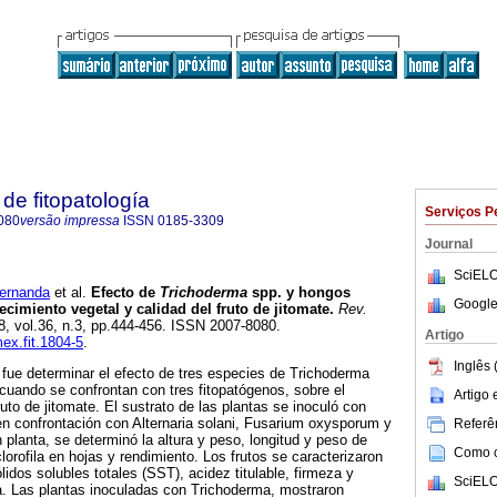
de fitopatología
Serviços P
080
versão impressa
ISSN
0185-3309
Journal
SciELO
ernanda
et al.
Efecto de
Trichoderma
spp. y hongos
Google
ecimiento vegetal y calidad del fruto de jitomate.
Rev.
18, vol.36, n.3, pp.444-456. ISSN 2007-8080.
Artigo
mex.fit.1804-5
.
Inglês 
o fue determinar el efecto de tres especies de Trichoderma
cuando se confrontan con tres fitopatógenos, sobre el
Artigo
ruto de jitomate. El sustrato de las plantas se inoculó con
n confrontación con Alternaria solani, Fusarium oxysporum y
Referên
 planta, se determinó la altura y peso, longitud y peso de
Como ci
clorofila en hojas y rendimiento. Los frutos se caracterizaron
lidos solubles totales (SST), acidez titulable, firmeza y
SciELO
. Las plantas inoculadas con Trichoderma, mostraron