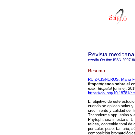
Revista mexicana 
versão On-line
ISSN
2007-8
Resumo
RUIZ-CISNEROS, María F
fitopatógenos sobre el cr
mex. fitopatol
[online]. 20
https://doi.org/10.18781/r.
El objetivo de este estudi
cuando se aplican solas y 
crecimiento y calidad del f
Trichoderma spp. solas y e
Phytophthora infestans. En
raíces, contenido total de 
por color, peso, tamaño, só
composición bromatológica