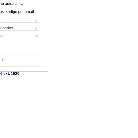
ão automática
este artigo por email
s
cionados
ar
nk
0 ext. 1620