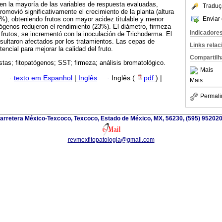
 en la mayoría de las variables de respuesta evaluadas,
Traduç
omovió significativamente el crecimiento de la planta (altura
Enviar 
%), obteniendo frutos con mayor acidez titulable y menor
genos redujeron el rendimiento (23%). El diámetro, firmeza
Indicadore
 frutos, se incrementó con la inoculación de Trichoderma. El
resultaron afectados por los tratamientos. Las cepas de
Links rela
ncial para mejorar la calidad del fruto.
Compartilh
stas; fitopatógenos; SST; firmeza; análisis bromatológico.
Mais
·
texto em Espanhol
|
Inglês
·
Inglês (
pdf
) |
Mais
Permali
arretera México-Texcoco, Texcoco, Estado de México, MX, 56230, (595) 952020
revmexfitopatologia@gmail.com