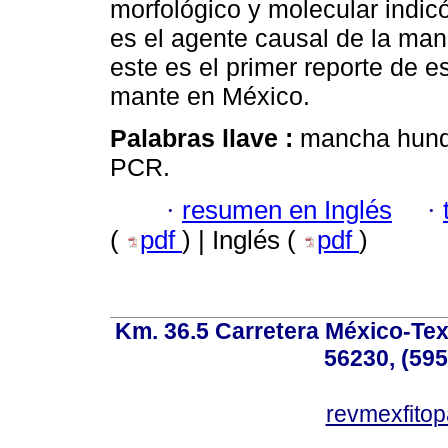
morfológico y molecular indi
es el agente causal de la man
este es el primer reporte de 
mante en México.
Palabras llave :
mancha hundi
PCR.
·
resumen en Inglés
·
(
pdf
) | Inglés (
pdf
)
Km. 36.5 Carretera México-Te
56230, (595
revmexfito