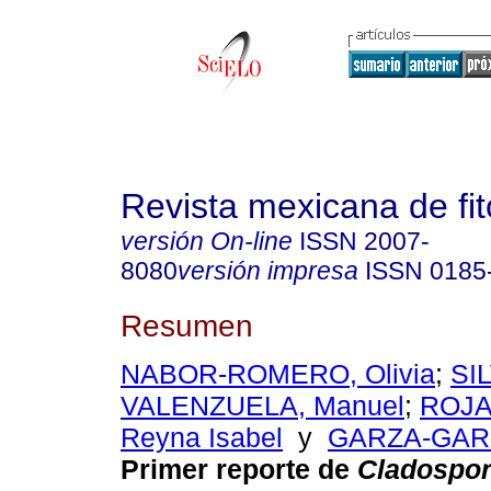
Revista mexicana de fit
versión On-line
ISSN
2007-
8080
versión impresa
ISSN
0185
Resumen
NABOR-ROMERO, Olivia
;
SI
VALENZUELA, Manuel
;
ROJA
Reyna Isabel
y
GARZA-GAR
Primer reporte de
Cladospo