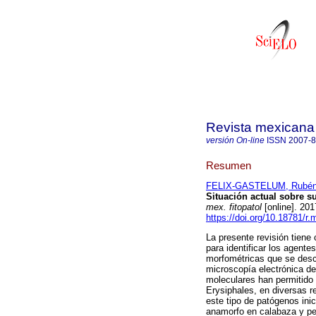
Revista mexicana 
versión On-line
ISSN
2007-
Resumen
FELIX-GASTELUM, Rubé
Situación actual sobre su
mex. fitopatol
[online]. 20
https://doi.org/10.18781/r.
La presente revisión tiene
para identificar los agente
morfométricas que se desci
microscopía electrónica de
moleculares han permitido 
Erysiphales, en diversas r
este tipo de patógenos ini
anamorfo en calabaza y pep