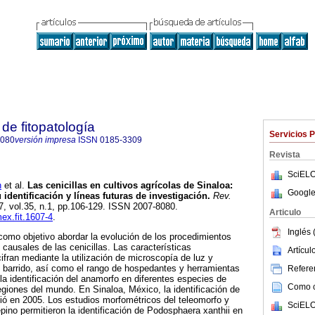
de fitopatología
Servicios 
8080
versión impresa
ISSN
0185-3309
Revista
SciELO
n
et al.
Las cenicillas en cultivos agrícolas de Sinaloa:
Google
 identificación y líneas futuras de investigación.
Rev.
17, vol.35, n.1, pp.106-129. ISSN 2007-8080.
Articulo
mex.fit.1607-4
.
Inglés 
 como objetivo abordar la evolución de los procedimientos
s causales de las cenicillas. Las características
Artícu
fran mediante la utilización de microscopía de luz y
 barrido, así como el rango de hospedantes y herramientas
Referen
la identificación del anamorfo en diferentes especies de
Como ci
egiones del mundo. En Sinaloa, México, la identificación de
ció en 2005. Los estudios morfométricos del teleomorfo y
SciELO
ino permitieron la identificación de Podosphaera xanthii en