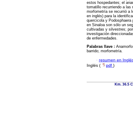
estos hospedantes; el anam
tomatillo recurriendo a la
morfometría se recurrió a l
en inglés) para la identifi
quercicola y Podosphaera 
en Sinaloa son sólo un se
cultivadas y silvestres; po
investigación direccionadas
de enfermedades.
Palabras llave :
Anamorfo;
barrido; morfometría.
·
resumen en Inglé
Inglés (
pdf
)
Km. 36.5 C