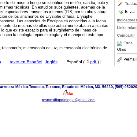
orfo del mismo hongo se identificó en melón, sandía, bule y
Traduc
s mismas técnicas. En estudios subsiguientes, además de la
Enviar 
os espaciadores transcritos internos (ITS; por su abreviatura
cación de los anamorfos de Erysiphe diffusa, Erysiphe
Indicadore
pannosa. Las especies de Erysiphales conocidas a la fecha
gmento de muchas de ellas que actualmente atacan a plantas
Links rela
r lo que existe espacio para el surgimiento de líneas de
 hacia la etiología, epidemiología y el manejo de este tipo
Compartir
Otros
 teleomorfo; microscopía de luz; microscopía electrónica de
Otros
Permali
s
·
texto en Español
|
Inglés
·
Español (
pdf
) |
arretera México-Texcoco, Texcoco, Estado de México, MX, 56230, (595) 952020
revmexfitopatologia@gmail.com