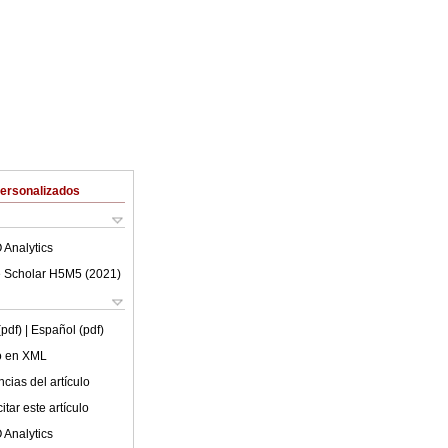
Personalizados
 Analytics
 Scholar H5M5 (
2021
)
(pdf)
| Español (pdf)
lo en XML
cias del artículo
tar este artículo
 Analytics