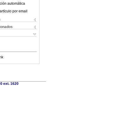
ción automática
artículo por email
s
cionados
nk
0 ext. 1620