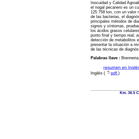
Inocuidad y Calidad Agroal
el nogal pecanero es un cu
125 758 ton, con un valor 
de las bacterias, el diagn
principales métodos de dia
signos y síntomas, pruebas
los ácidos grasos celular
punto final y tiempo real;
detección de metabolitos e
presentar la situación a ni
de las técnicas de diagnós
Palabras llave :
Brenneria
·
resumen en Inglé
Inglés (
pdf
)
Km. 36.5 C