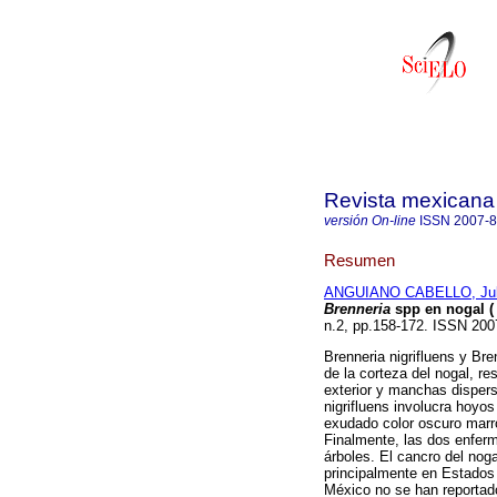
Revista mexicana 
versión On-line
ISSN
2007-
Resumen
ANGUIANO CABELLO, Jul
Brenneria
spp en nogal 
n.2, pp.158-172. ISSN 20
Brenneria nigrifluens y Bre
de la corteza del nogal, re
exterior y manchas disper
nigrifluens involucra hoyos
exudado color oscuro marró
Finalmente, las dos enfer
árboles. El cancro del nog
principalmente en Estados 
México no se han reportad