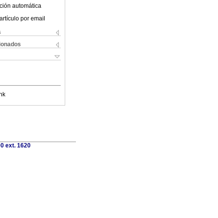
ción automática
artículo por email
s
cionados
nk
0 ext. 1620