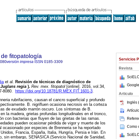
de fitopatología
Servicios 
8080
versión impresa
ISSN
0185-3309
Revista
SciELO
ia
et al.
Revisión de técnicas de diagnóstico de
Google
(
Juglans regia
).
Rev. mex. fitopatol
[online]. 2016, vol.34,
07-8080.
https://doi.org/10.18781/R.MEX.FIT.1601-3
.
Articulo
nneria rubrifaciens, causan el cancro superficial y profundo
Inglés 
spectivamente. B. nigrifluen ocasiona necrosis en la corteza
sas de exudado marrón oscuro. Los síntomas de B.
Artícu
 en la madera, grietas profundas longitudinales en el tronco,
n con bacterias que fluyen de las grietas de las ramas.
Referen
medades pueden ocasionar pérdida de vigor y muerte de los
Como ci
al ocasionado por especies de Brenneria se ha reportado
Unidos, Francia, España, Italia, Hungría, Persia e Irán. En
SciELO
o, sin embargo, SENASICA (Servicio Nacional de Sanidad,