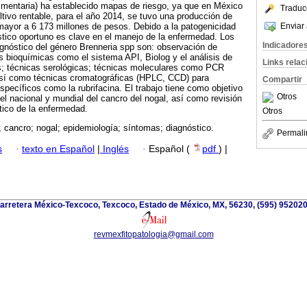
imentaria) ha establecido mapas de riesgo, ya que en México
Traduc
ltivo rentable, para el año 2014, se tuvo una producción de
Enviar 
mayor a 6 173 millones de pesos. Debido a la patogenicidad
óstico oportuno es clave en el manejo de la enfermedad. Los
Indicadore
gnóstico del género Brenneria spp son: observación de
 bioquímicas como el sistema API, Biolog y el análisis de
Links rela
es; técnicas serológicas; técnicas moleculares como PCR
 así como técnicas cromatográficas (HPLC, CCD) para
Compartir
specíficos como la rubrifacina. El trabajo tiene como objetivo
Otros
vel nacional y mundial del cancro del nogal, así como revisión
tico de la enfermedad.
Otros
; cancro; nogal; epidemiología; síntomas; diagnóstico.
Permali
s
·
texto en Español
|
Inglés
·
Español (
pdf
) |
arretera México-Texcoco, Texcoco, Estado de México, MX, 56230, (595) 952020
revmexfitopatologia@gmail.com