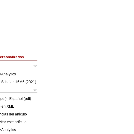
Personalizados
 Analytics
 Scholar H5M5 (
2021
)
(pdf)
| Español (pdf)
lo en XML
cias del artículo
tar este artículo
 Analytics