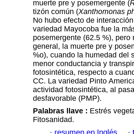
muerte pre y posemergente (
R
tizón común (
Xanthomonas ph
No hubo efecto de interacción 
variedad Mayocoba fue la más
posemergente (62.5 %), pero 
general, la muerte pre y pose
%o), cuando la humedad del 
menor conductancia y transpir
fotosintética, respecto a cu
CC. La variedad Pinto Americ
actividad fotosintética, al pas
desfavorable (PMP).
Palabras llave :
Estrés vegeta
Fitosanidad.
·
resumen en Inglés
·