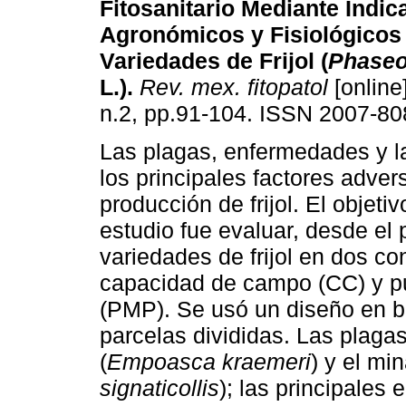
Fitosanitario Mediante Indi
Agronómicos y Fisiológicos 
Variedades de Frijol (
Phaseo
L.)
.
Rev. mex. fitopatol
[online
n.2, pp.91-104. ISSN 2007-80
Las plagas, enfermedades y l
los principales factores adver
producción de frijol. El objeti
estudio fue evaluar, desde el p
variedades de frijol en dos c
capacidad de campo (CC) y p
(PMP). Se usó un diseño en bl
parcelas divididas. Las plagas
(
Empoasca kraemeri
) y el mi
signaticollis
); las principales