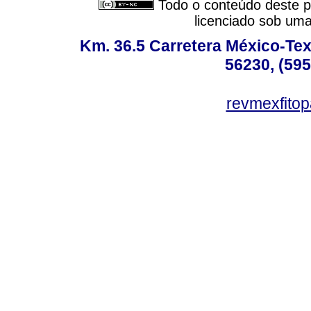
Todo o conteúdo deste pe
licenciado sob um
Km. 36.5 Carretera México-Te
56230, (595
revmexfito