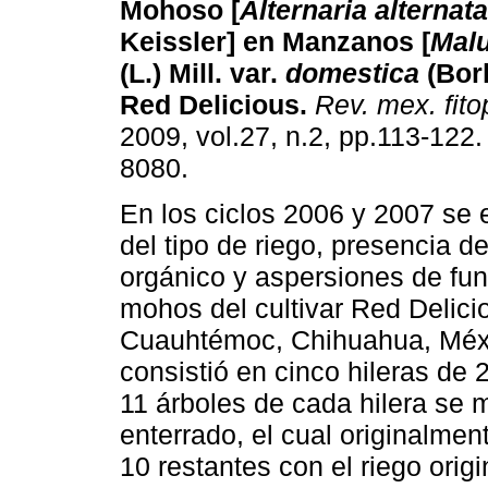
Mohoso [
Alternaria alternata
Keissler] en Manzanos [
Malu
(L.)
Mill. var.
domestica
(Bork
Red Delicious
.
Rev. mex. fito
2009, vol.27, n.2, pp.113-122
8080.
En los ciclos 2006 y 2007 se 
del tipo de riego, presencia 
orgánico y aspersiones de fun
mohos del cultivar Red Delici
Cuauhtémoc, Chihuahua, Méxi
consistió en cinco hileras de
11 árboles de cada hilera se m
enterrado, el cual originalmen
10 restantes con el riego orig