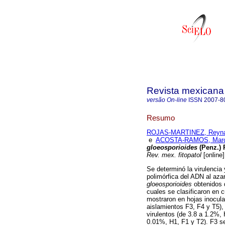
Revista mexicana 
versão On-line
ISSN
2007-8
Resumo
ROJAS-MARTINEZ, Reyna
e
ACOSTA-RAMOS, Marc
gloeosporioides
(Penz.) 
Rev. mex. fitopatol
[online]
Se determinó la virulencia
polimórfica del ADN al aza
gloeosporioides
obtenidos 
cuales se clasificaron en 
mostraron en hojas inocula
aislamientos F3, F4 y T5),
virulentos (de 3.8 a 1.2%, 
0.01%, H1, F1 y T2). F3 se