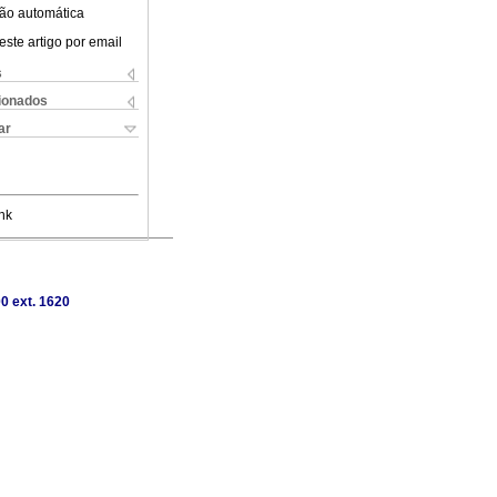
ão automática
este artigo por email
s
cionados
ar
nk
0 ext. 1620