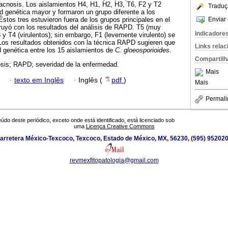
acnosis. Los aislamientos H4, H1, H2, H3, T6, F2 y T2
Traduç
ad genética mayor y formaron un grupo diferente a los
Enviar 
stos tres estuvieron fuera de los grupos principales en el
uyó con los resultados del análisis de RAPD. T5 (muy
Indicadore
 y T4 (virulentos); sin embargo, F1 (levemente virulento) se
 Los resultados obtenidos con la técnica RAPD sugieren que
Links rela
ad genética entre los 15 aislamientos de
C. gloeosporioides.
Compartilh
sis; RAPD; severidad de la enfermedad.
Mais
·
texto em Inglês
·
Inglês (
pdf
)
Mais
Permali
údo deste periódico, exceto onde está identificado, está licenciado sob
uma
Licença Creative Commons
arretera México-Texcoco, Texcoco, Estado de México, MX, 56230, (595) 952020
revmexfitopatologia@gmail.com