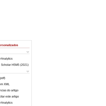
ersonalizados
 Analytics
 Scholar H5M5 (
2021
)
(pdf)
 em XML
cias do artigo
tar este artigo
 Analytics