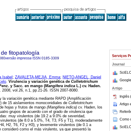
de fitopatología
Serviços P
080
versão impressa
ISSN
0185-3309
Journal
SciELO
 Isabel
;
ZAVALETA-MEJIA, Emma
;
NIETO-ANGEL, Daniel
Google
elo
.
Virulencia y variación genética de
Colletotrichum
Penz. y Sacc. en mango (
Mangifera indica
L.) cv. Haden
.
Artigo
. 2008, vol.26, n.1, pp.21-26. ISSN 2007-8080.
Inglês 
 y la variación genética mediante RAPD (Amplificación
r) de 15 aislamientos monoconidiales de
Colletotrichum
Artigo
de hojas y frutos de mango
(Mangifera indica)
cv. Haden, los
cuatro grupos de acuerdo con el grado de virulencia que
Referên
das: muy virulentos (de 19.2 a 9.0% de severidad,
Como ci
 virulentos (de 8.0 a 5.0%, T4, T3, F5 y T1), moderadamente
H4, H2, T6, F2 y H3), y levemente virulentos (de 0.1 a
SciELO
 consideró como el más virulento, ya que presentó la