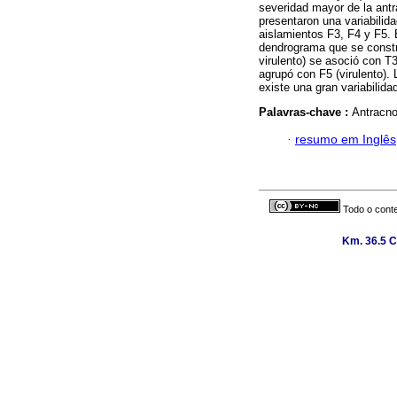
severidad mayor de la antr
presentaron una variabilid
aislamientos F3, F4 y F5. É
dendrograma que se constr
virulento) se asoció con T3
agrupó con F5 (virulento).
existe una gran variabilid
Palavras-chave :
Antracno
·
resumo em Inglês
Todo o conte
Km. 36.5 C