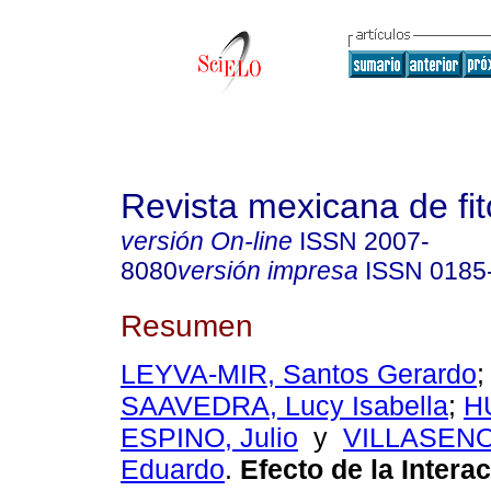
Revista mexicana de fit
versión On-line
ISSN
2007-
8080
versión impresa
ISSN
0185
Resumen
LEYVA-MIR, Santos Gerardo
SAAVEDRA, Lucy Isabella
;
H
ESPINO, Julio
y
VILLASENO
Eduardo
.
Efecto de la Intera