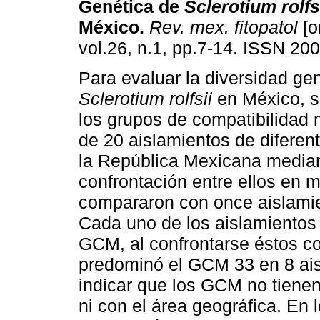
Genética de
Sclerotium rolfs
México
.
Rev. mex. fitopatol
[o
vol.26, n.1, pp.7-14. ISSN 20
Para evaluar la diversidad ge
Sclerotium rolfsii
en México, s
los grupos de compatibilidad 
de 20 aislamientos de diferen
la República Mexicana media
confrontación entre ellos en 
compararon con once aislamie
Cada uno de los aislamientos u
GCM, al confrontarse éstos co
predominó el GCM 33 en 8 ai
indicar que los GCM no tienen
ni con el área geográfica. En