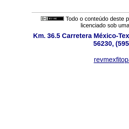
Todo o conteúdo deste pe
licenciado sob um
Km. 36.5 Carretera México-Te
56230, (595
revmexfito