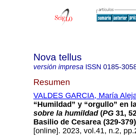
Nova tellus
versión impresa
ISSN
0185-305
Resumen
VALDES GARCIA, María Alej
“Humildad” y “orgullo” en l
sobre la humildad
(
PG
31, 52
Basilio de Cesarea (329-379)
[online]. 2023, vol.41, n.2, pp