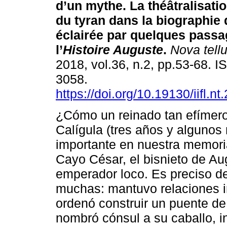
d’un mythe. La théâtralisatio
du tyran dans la biographie
éclairée par quelques passa
l’
Histoire Auguste
.
Nova tell
2018, vol.36, n.2, pp.53-68. 
3058.
https://doi.org/10.19130/iifl.n
¿Cómo un reinado tan efímer
Calígula (tres años y algunos
importante en nuestra memori
Cayo César, el bisnieto de Au
emperador loco. Es preciso de
muchas: mantuvo relaciones 
ordenó construir un puente de
nombró cónsul a su caballo, in