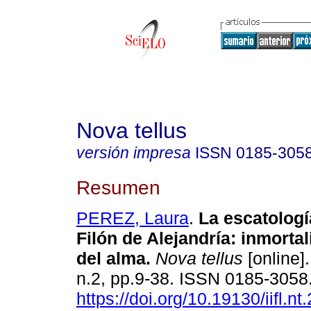
Nova tellus
versión impresa
ISSN
0185-305
Resumen
PEREZ, Laura
.
La escatologí
Filón de Alejandría: inmorta
del alma.
Nova tellus
[online].
n.2, pp.9-38. ISSN 0185-3058
https://doi.org/10.19130/iifl.n