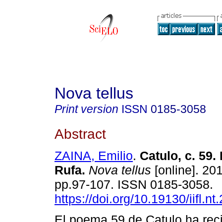
Nova tellus
Print version
ISSN
0185-3058
Abstract
ZAINA, Emilio
.
Catulo, c. 59. 
Rufa.
Nova tellus
[online]. 201
pp.97-107. ISSN 0185-3058.
https://doi.org/10.19130/iifl.n
El poema 59 de Catulo ha rec