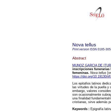
Nova tellus
Print version
ISSN
0185-305
Abstract
MUNOZ GARCIA DE ITUR
inscripciones funerarias 
femeninas.
Nova tellus
[on
https://doi.org/10.19130/iif
Los epitafios latinos dedi
las virtudes de la puella 
embargo, valores considera
son ocasionalmente subray
una finalidad fundamentalm
cristianas, sirve además 
Keywords :
Epigrafía latin