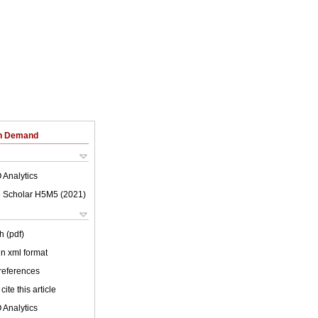
on Demand
 Analytics
 Scholar H5M5 (
2021
)
h (pdf)
 in xml format
 references
cite this article
 Analytics