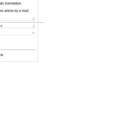
ic translation
is article by e-mail
ks
nk