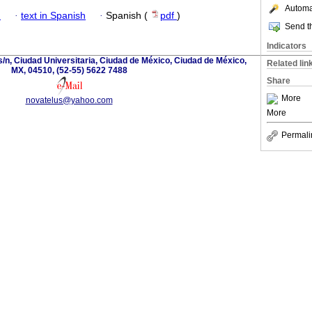
Automat
h
·
text in Spanish
·
Spanish (
pdf
)
Send th
Indicators
s/n, Ciudad Universitaria, Ciudad de México, Ciudad de México,
Related lin
MX, 04510, (52-55) 5622 7488
Share
More
novatelus@yahoo.com
More
Permali