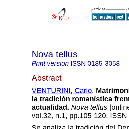
Nova tellus
Print version
ISSN
0185-3058
Abstract
VENTURINI, Carlo
.
Matrimoni
la tradición romanística frent
actualidad.
Nova tellus
[onlin
vol.32, n.1, pp.105-120. ISSN
Se analiza la tradición del D