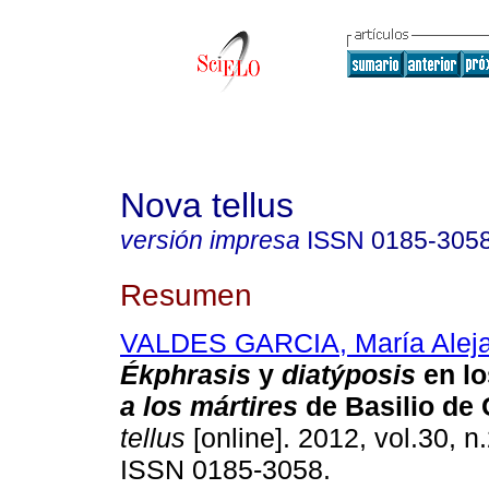
Nova tellus
versión impresa
ISSN
0185-305
Resumen
VALDES GARCIA, María Alej
Ékphrasis
y
diatýposis
en l
a los mártires
de Basilio de
tellus
[online]. 2012, vol.30, n
ISSN 0185-3058.