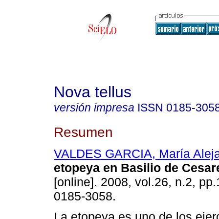
Nova tellus
versión impresa
ISSN
0185-305
Resumen
VALDES GARCIA, María Alej
etopeya en Basilio de Cesar
[online]. 2008, vol.26, n.2, p
0185-3058.
La etopeya es uno de los ejer