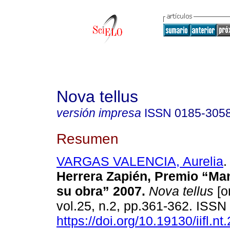
Nova tellus
versión impresa
ISSN
0185-305
Resumen
VARGAS VALENCIA, Aurelia
.
Herrera Zapién, Premio “Man
su obra” 2007.
Nova tellus
[o
vol.25, n.2, pp.361-362. ISS
https://doi.org/10.19130/iifl.n