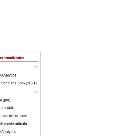
Personalizados
 Analytics
 Scholar H5M5 (
2021
)
l (pdf)
lo en XML
cias del artículo
tar este artículo
 Analytics