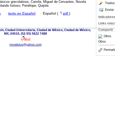
lásicos grecolatinos; Camila; Miguel de Cervantes; Novela
Traduc
rlando furioso; Penélope; Quijote.
Enviar 
s
·
texto en Español
·
Español (
pdf
)
Indicadore
Links rela
Compartir
s/n, Ciudad Universitaria, Ciudad de México, Ciudad de México,
MX, 04510, (52-55) 5622 7488
Otros
Otros
novatelus@yahoo.com
Permali