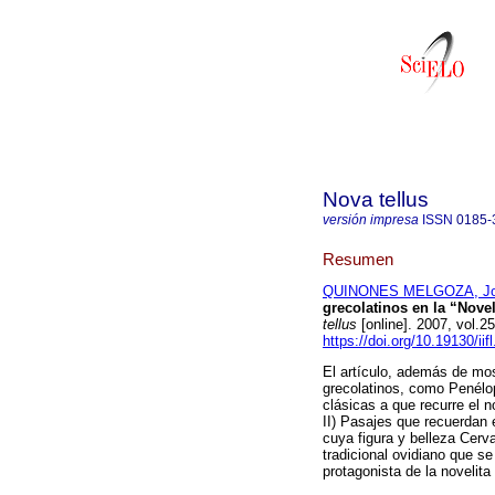
Nova tellus
versión impresa
ISSN
0185-
Resumen
QUINONES MELGOZA, J
grecolatinos en la “Novel
tellus
[online]. 2007, vol.
https://doi.org/10.19130/iif
El artículo, además de mos
grecolatinos, como Penélop
clásicas a que recurre el 
II) Pasajes que recuerdan e
cuya figura y belleza Cerva
tradicional ovidiano que se
protagonista de la novelita