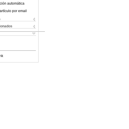
ción automática
artículo por email
s
cionados
nk