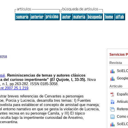
Servicios 
3058
Revista
SciELO
osé
.
Reminiscencias de temas y autores clásicos
Google
a del curioso impertinente” (
El Quijote,
I, 33-35).
Nova
25, n.1, pp.263-282. ISSN 0185-3058.
Articulo
l.nt.2007.25.1.219
.
Españo
trar breves referencias de Cervantes a personajes
e, Porcia y Lucrecia, desarrolla tres temas: I) Fuentes
Artícu
novelista para establecer el concepto de amistad que maneja;
l entorno narrativo en que se gesta la violación de Lucrecia,
Referen
ntes recrea en su personaje Camila, y III) El tópico
Como ci
 oculta bajo la impertinente curiosidad de Anselmo,
 cervantina.
SciELO