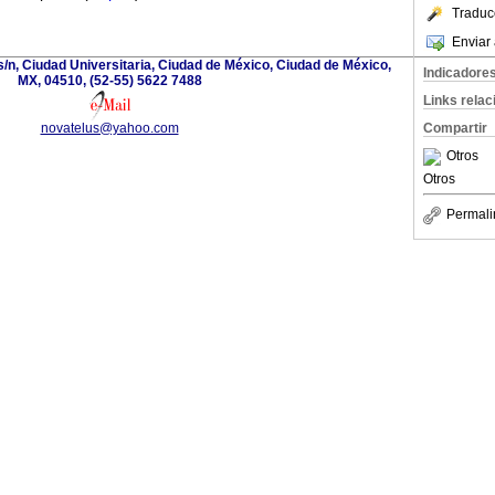
Traduc
Enviar 
s/n, Ciudad Universitaria, Ciudad de México, Ciudad de México,
Indicadore
MX, 04510, (52-55) 5622 7488
Links rela
novatelus@yahoo.com
Compartir
Otros
Otros
Permali