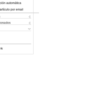
ción automática
artículo por email
s
cionados
nk