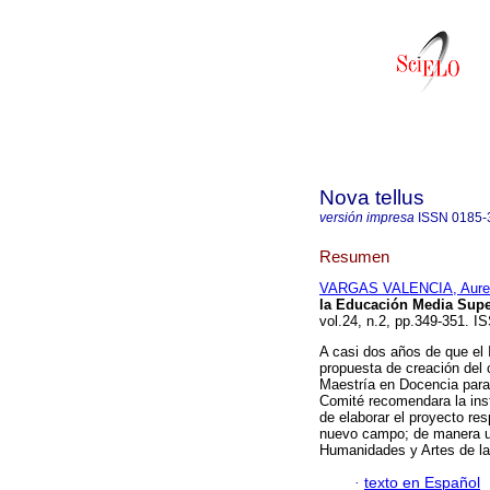
Nova tellus
versión impresa
ISSN
0185-
Resumen
VARGAS VALENCIA, Aurel
la Educación Media Supe
vol.24, n.2, pp.349-351. 
A casi dos años de que el I
propuesta de creación del
Maestría en Docencia par
Comité recomendara la ins
de elaborar el proyecto re
nuevo campo; de manera u
Humanidades y Artes de l
·
texto en Español