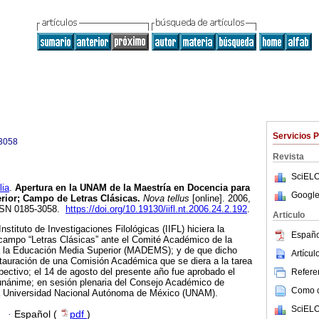
Servicios 
3058
Revista
SciELO
ia
.
Apertura en la UNAM de la Maestría en Docencia para
Google
rior; Campo de Letras Clásicas.
Nova tellus
[online]. 2006,
ISSN 0185-3058.
https://doi.org/10.19130/iifl.nt.2006.24.2.192
.
Articulo
nstituto de Investigaciones Filológicas (IIFL) hiciera la
Españo
 campo “Letras Clásicas” ante el Comité Académico de la
a la Educación Media Superior (MADEMS); y de que dicho
Artícu
tauración de una Comisión Académica que se diera a la tarea
spectivo; el 14 de agosto del presente año fue aprobado el
Referen
nánime; en sesión plenaria del Consejo Académico de
Como ci
a Universidad Nacional Autónoma de México (UNAM).
SciELO
·
Español (
pdf
)