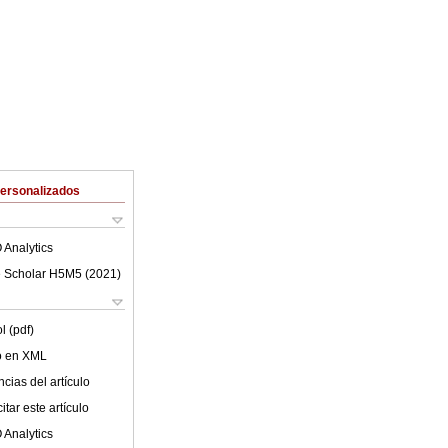
Personalizados
 Analytics
 Scholar H5M5 (
2021
)
l (pdf)
lo en XML
cias del artículo
tar este artículo
 Analytics