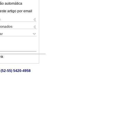
ão automática
este artigo por email
s
cionados
ar
nk
 (52-55) 5420-4958