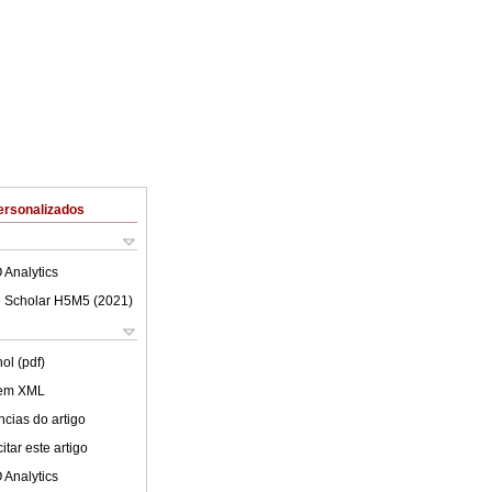
ersonalizados
 Analytics
 Scholar H5M5 (
2021
)
ol (pdf)
 em XML
cias do artigo
tar este artigo
 Analytics