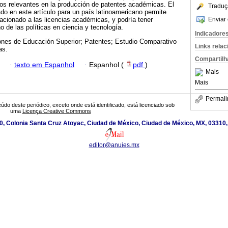
os relevantes en la producción de patentes académicas. El
Traduç
zado en este artículo para un país latinoamericano permite
Enviar 
lacionado a las licencias académicas, y podría tener
o de las políticas en ciencia y tecnología.
Indicadore
iones de Educación Superior; Patentes; Estudio Comparativo
Links rela
as.
Compartilh
·
texto em Espanhol
·
Espanhol (
pdf
)
Mais
Mais
Permali
údo deste periódico, exceto onde está identificado, está licenciado sob
uma
Licença Creative Commons
0, Colonia Santa Cruz Atoyac, Ciudad de México, Ciudad de México, MX, 03310,
editor@anuies.mx