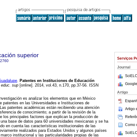
cación superior
Serviços P
-2760
Journal
SciELO
uadalupe
.
Patentes en Instituciones de Educación
Google
 educ. sup
[online]. 2014, vol.43, n.170, pp.37-56. ISSN
Artigo
 investigación es analizar los elementos que en México
Espanh
de patentes en las Universidades e Instituciones de
 Las patentes académicas están recibiendo una atención
Artigo
ferencia de conocimiento; a partir de la revisión de la
bre los principales factores que explican la producción de
Referên
o una base de datos para 60 universidades mexicanas y se ha
Como ci
 en cuenta las características institucionales de las
reviamente realizados para Estados Unidos y algunos países
SciELO
arco institucional y las particularidades propias de las