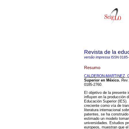
Revista de la edu
versão impressa
ISSN
0185
Resumo
CALDERON-MARTINEZ, G
Superior en México
.
Rev.
0185-2760.
El objetivo de la presente
influyen en la producción 
Educación Superior (IES).
creciente como vía de trans
literatura internacional so
patentes, se ha construid
estimado un modelo tomando
universidades. Estudios p
europeos, muestran que el m