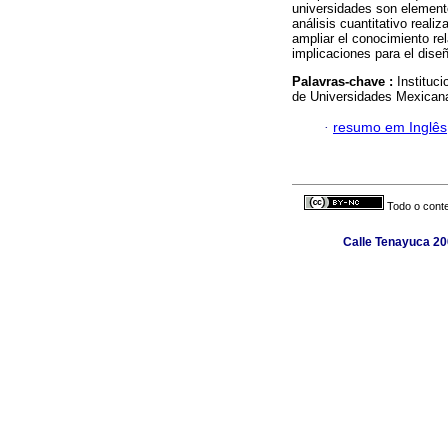
universidades son element
análisis cuantitativo reali
ampliar el conocimiento re
implicaciones para el diseñ
Palavras-chave :
Instituc
de Universidades Mexican
·
resumo em Inglês
Todo o conte
Calle Tenayuca 20