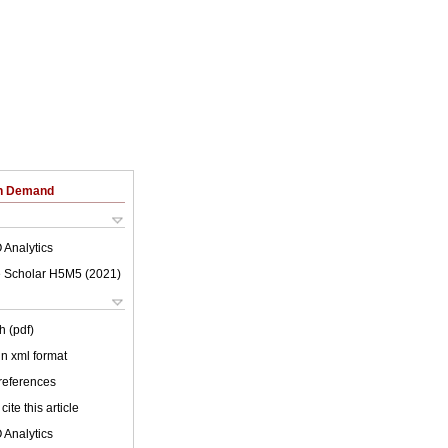
on Demand
 Analytics
 Scholar H5M5 (
2021
)
h (pdf)
 in xml format
 references
cite this article
 Analytics