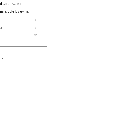
ic translation
is article by e-mail
ks
nk