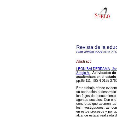
Revista de la edu
Print version
ISSN
0185-276
Abstract
LEON BALDERRAMA, Jorg
Sergio A.
.
Actividades de 
académicos en el estado
pp.85-111. ISSN 0185-2760
Este trabajo ofrece eviden
su aportación al desarrollo
los flujos de conocimiento
agentes sociales. Con ello 
concretas que asumen las 
los investigadores, así co
en estos procesos y por q
alcance estatal realizada 