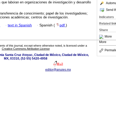
que laboran en organizaciones de investigación y desarrollo
Automat
Send th
ransferencia de conocimiento; papel de los investigadores;
Indicators
ciones académicas; centros de investigación.
Related lin
h
·
text in Spanish
·
Spanish (
pdf
)
Share
More
More
tents of this journal, except where otherwise noted, is licensed under a
Creative Commons Attribution License
Permali
nia Santa Cruz Atoyac, Ciudad de México, Ciudad de México,
MX, 03310, (52-55) 5420-4958
editor@anuies.mx