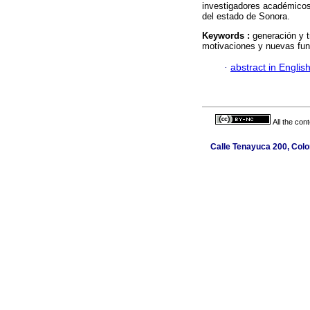
investigadores académicos 
del estado de Sonora.
Keywords :
generación y t
motivaciones y nuevas fun
·
abstract in Englis
All the con
Calle Tenayuca 200, Colo