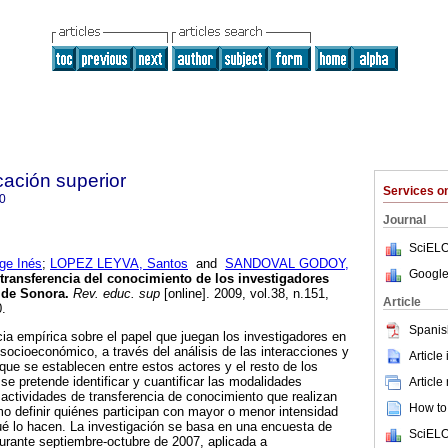
cación superior
Services 
0
Journal
SciELO
e Inés
;
LOPEZ LEYVA, Santos
and
SANDOVAL GODOY,
Google
transferencia del conocimiento de los investigadores
 de Sonora
.
Rev. educ. sup
[online]. 2009, vol.38, n.151,
Article
.
Spanis
cia empírica sobre el papel que juegan los investigadores en
 socioeconómico, a través del análisis de las interacciones y
Article
 que se establecen entre estos actores y el resto de los
se pretende identificar y cuantificar las modalidades
Article
actividades de transferencia de conocimiento que realizan
How to 
mo definir quiénes participan con mayor o menor intensidad
ué lo hacen. La investigación se basa en una encuesta de
SciELO
durante septiembre-octubre de 2007, aplicada a