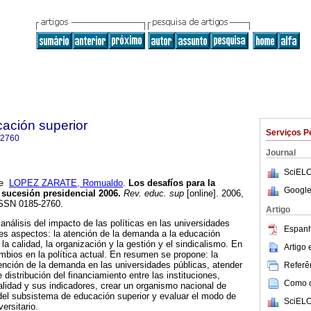
cación superior
Serviços P
-2760
Journal
SciELO
e
LOPEZ ZARATE, Romualdo
.
Los desafíos para la
Google
 sucesión presidencial 2006.
Rev. educ. sup
[online]. 2006,
 ISSN 0185-2760.
Artigo
 análisis del impacto de las políticas en las universidades
Espanh
tes aspectos: la atención de la demanda a la educación
 la calidad, la organización y la gestión y el sindicalismo. En
Artigo
bios en la política actual. En resumen se propone: la
ención de la demanda en las universidades públicas, atender
Referên
 distribución del financiamiento entre las instituciones,
Como ci
alidad y sus indicadores, crear un organismo nacional de
del subsistema de educación superior y evaluar el modo de
SciELO
ersitario.