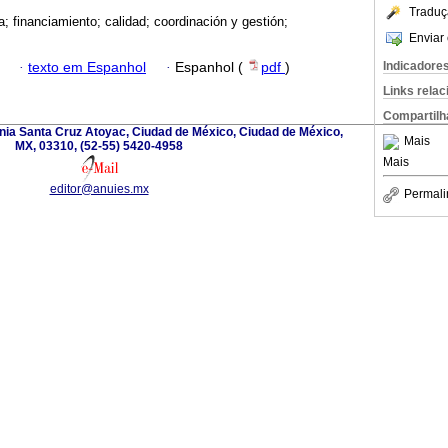
Traduç
a; financiamiento; calidad; coordinación y gestión;
Enviar 
Indicadore
·
texto em Espanhol
·
Espanhol (
pdf
)
Links rela
Compartilh
nia Santa Cruz Atoyac, Ciudad de México, Ciudad de México,
Mais
MX, 03310, (52-55) 5420-4958
Mais
editor@anuies.mx
Permali