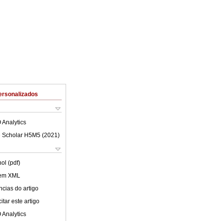
ersonalizados
 Analytics
 Scholar H5M5 (
2021
)
ol (pdf)
 em XML
cias do artigo
tar este artigo
 Analytics