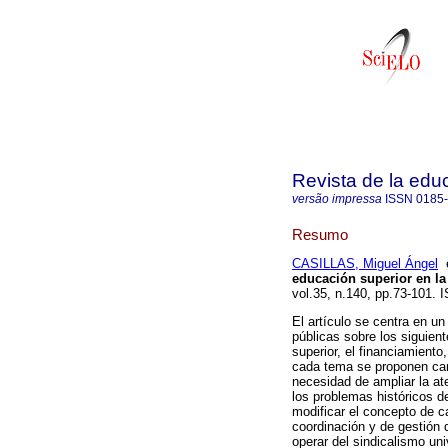
Revista de la edu
versão impressa
ISSN
0185
Resumo
CASILLAS, Miguel Ángel
educación superior en la
vol.35, n.140, pp.73-101.
El artículo se centra en un
públicas sobre los siguien
superior, el financiamiento,
cada tema se proponen cam
necesidad de ampliar la at
los problemas históricos de
modificar el concepto de c
coordinación y de gestión 
operar del sindicalismo univ