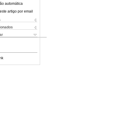
ão automática
este artigo por email
s
cionados
ar
nk