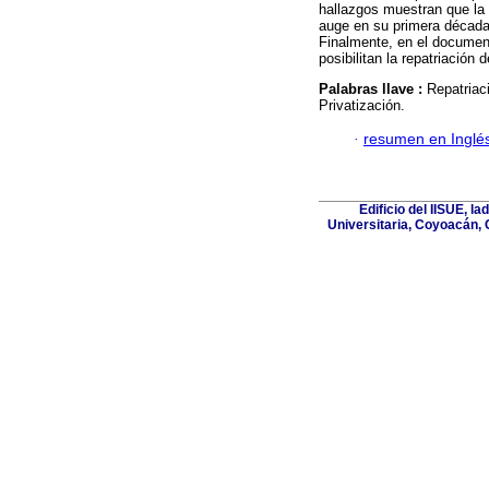
hallazgos muestran que la 
auge en su primera década;
Finalmente, en el docume
posibilitan la repatriación
Palabras llave :
Repatriac
Privatización.
·
resumen en Inglé
Edificio del IISUE, l
Universitaria, Coyoacán, 