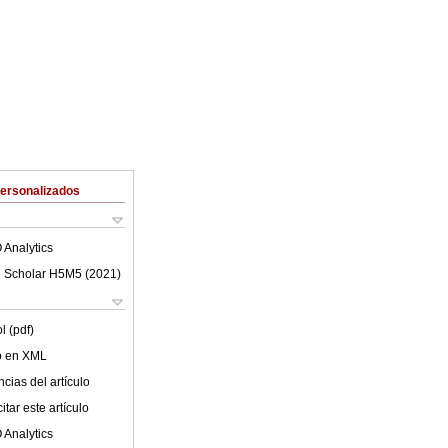
Personalizados
 Analytics
 Scholar H5M5 (
2021
)
l (pdf)
lo en XML
cias del artículo
tar este artículo
 Analytics