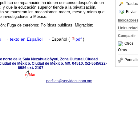
política de repatriación ha ido en descenso después de un
Traduc
 y que la educación superior tiende a la privatización.
Enviar 
nto se muestran los mecanismos macro, meso y micro que
 de investigadores a México.
Indicadore
ión; Fuga de cerebros; Políticas públicas; Migración;
Links rela
Compartir
s
·
texto en Español
·
Español (
pdf
)
Otros
Otros
ado norte de la Sala Nezahualcóyotl, Zona Cultural, Ciudad
Permali
Ciudad de México, Ciudad de México, MX, 04510, (52-55)5622-
6986 ext. 2107
perfiles@servidor.unam.mx