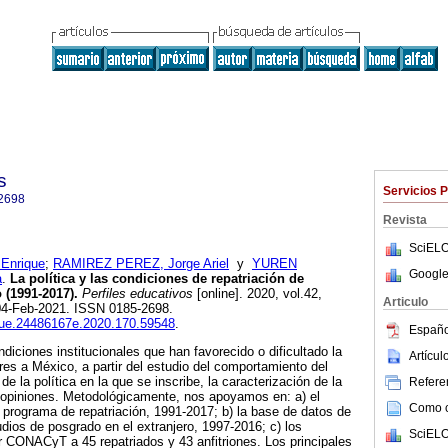
s
Servicios 
2698
Revista
SciELO
Enrique
;
RAMIREZ PEREZ, Jorge Ariel
y
YUREN
Google
a
.
La política y las condiciones de repatriación de
 (1991-2017).
Perfiles educativos
[online]. 2020, vol.42,
Articulo
04-Feb-2021. ISSN 0185-2698.
iisue.24486167e.2020.170.59548
.
Españo
ondiciones institucionales que han favorecido o dificultado la
Artícu
res a México, a partir del estudio del comportamiento del
de la política en la que se inscribe, la caracterización de la
Referen
s opiniones. Metodológicamente, nos apoyamos en: a) el
Como ci
l programa de repatriación, 1991-2017; b) la base de datos de
os de posgrado en el extranjero, 1997-2016; c) los
SciELO
r CONACyT a 45 repatriados y 43 anfitriones. Los principales