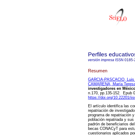
Perfiles educativo
versión impresa
ISSN
0185-
Resumen
GARCIA-PASCACIO, Luis 
CAMARENA, María Teres
investigadores en México
n.170, pp.135-152. Epub 
https://doi.org/10.22201/
El artículo identifica las c
repatriación de investigado
programa de repatriación y 
población repatriada y su
padrón de beneficiarios de
becas CONACyT para estudi
cuestionarios aplicados po