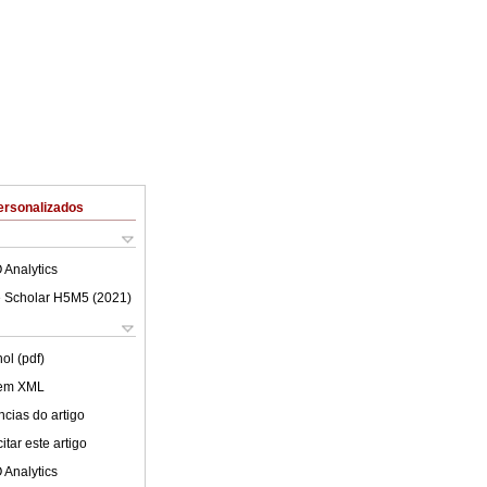
ersonalizados
 Analytics
 Scholar H5M5 (
2021
)
ol (pdf)
 em XML
cias do artigo
tar este artigo
 Analytics