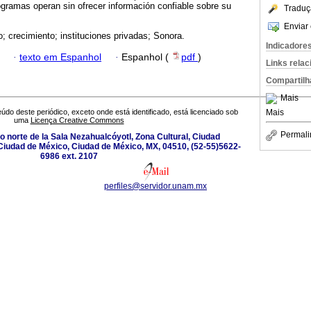
gramas operan sin ofrecer información confiable sobre su
Traduç
Enviar 
; crecimiento; instituciones privadas; Sonora.
Indicadore
·
texto em Espanhol
·
Espanhol (
pdf
)
Links rela
Compartilh
Mais
Mais
údo deste periódico, exceto onde está identificado, está licenciado sob
uma
Licença Creative Commons
Permali
ado norte de la Sala Nezahualcóyotl, Zona Cultural, Ciudad
Ciudad de México, Ciudad de México, MX, 04510, (52-55)5622-
6986 ext. 2107
perfiles@servidor.unam.mx