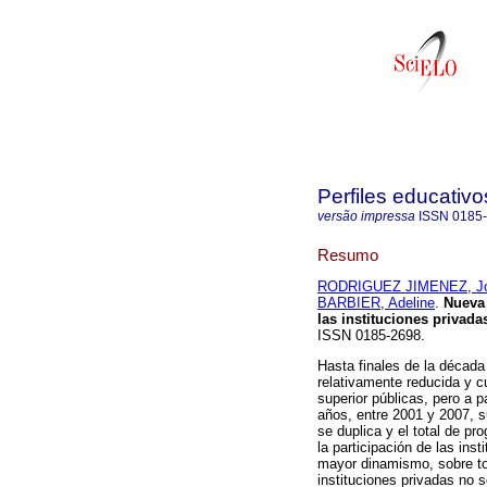
Perfiles educativo
versão impressa
ISSN
0185
Resumo
RODRIGUEZ JIMENEZ, Jo
BARBIER, Adeline
.
Nueva
las instituciones privada
ISSN 0185-2698.
Hasta finales de la décad
relativamente reducida y c
superior públicas, pero a p
años, entre 2001 y 2007, s
se duplica y el total de pr
la participación de las ins
mayor dinamismo, sobre to
instituciones privadas no s