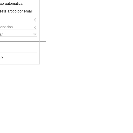
ão automática
este artigo por email
s
cionados
ar
nk