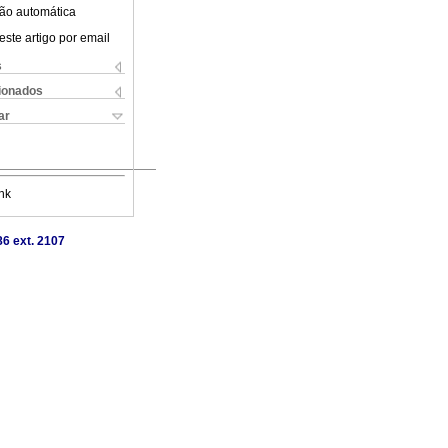
ão automática
este artigo por email
s
cionados
ar
nk
86 ext. 2107