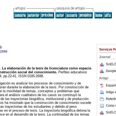
s
Serviços P
-2698
Journal
SciELO
.
La elaboración de la tesis de licenciatura como espacio
Google
onstrucción social del conocimiento
.
Perfiles educativos
124, pp.22-41. ISSN 0185-2698.
Artigo
tigación es analizar los procesos de conocimiento y de
Espanh
ran durante la elaboración de la tesis. Por construcción de
e la movilidad de temas, conceptos y problemas que
Artigo
ara el análisis cualitativo de los casos se construyó la
de las trayectorias biográfica, institucional y de producción
Referên
isis ha mostrado que la construcción de conocimiento sucede
Como ci
las trayectorias de los estudiantes y debido al peso
las en el proceso de tesis. La trayectoria biográfica detona la
SciELO
ce en el desarrollo de la tesis. La continuidad de los temas