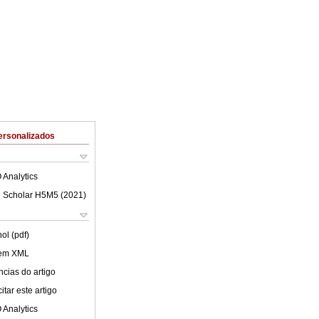
ersonalizados
 Analytics
 Scholar H5M5 (
2021
)
ol (pdf)
 em XML
cias do artigo
tar este artigo
 Analytics