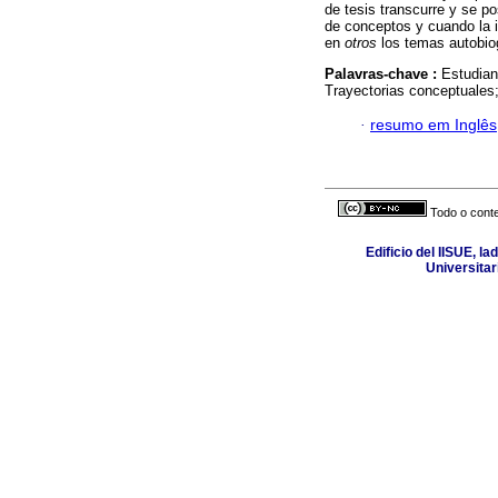
de tesis transcurre y se pos
de conceptos y cuando la i
en
otros
los temas autobio
Palavras-chave :
Estudian
Trayectorias conceptuales;
·
resumo em Inglês
Todo o conte
Edificio del IISUE, l
Universitar