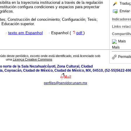
ibilita en la trayectoria institucional a través de la regulación
Traduç
nstitución configura condiciones y espacios para proyectar
Enviar 
gráficos.
Indicadore
tes; Construcción del conocimiento; Configuración; Tesis;
 Educación superior.
Links rela
·
texto em Espanhol
·
Espanhol (
pdf
)
Compartilh
Mais
Mais
údo deste periódico, exceto onde está identificado, está licenciado sob
Permali
uma
Licença Creative Commons
ado norte de la Sala Nezahualcóyotl, Zona Cultural, Ciudad
ia, Coyoacán, Ciudad de México, Ciudad de México, MX, 04510, (52-55)5622-69
perfiles@servidor.unam.mx