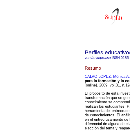
Perfiles educativo
versão impressa
ISSN
0185
Resumo
CALVO LOPEZ, Mónica A.
para la formación y la c
[online]. 2009, vol.31, n.
El propósito de esta inves
transformación que se gene
conocimiento se comprend
realizan los estudiantes. P
herramienta del entrecruce 
de conocimientos. El anál
en el entrecruzamiento de 
diferencial de alguna de el
elección del tema y reapare