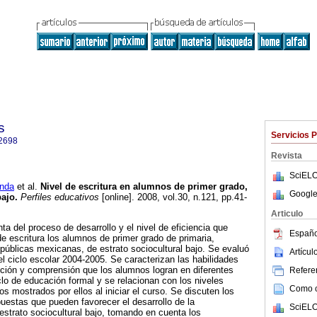
s
Servicios 
2698
Revista
SciELO
nda
et al.
Nivel de escritura en alumnos de primer grado,
Google
bajo
.
Perfiles educativos
[online]. 2008, vol.30, n.121, pp.41-
Articulo
ta del proceso de desarrollo y el nivel de eficiencia que
Españo
de escritura los alumnos de primer grado de primaria,
públicas mexicanas, de estrato sociocultural bajo. Se evaluó
Artícu
el ciclo escolar 2004-2005. Se caracterizan las habilidades
ción y comprensión que los alumnos logran en diferentes
Referen
o de educación formal y se relacionan con los niveles
Como ci
s mostrados por ellos al iniciar el curso. Se discuten los
uestas que pueden favorecer el desarrollo de la
SciELO
 estrato sociocultural bajo, tomando en cuenta los