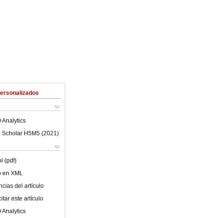
Personalizados
 Analytics
 Scholar H5M5 (
2021
)
l (pdf)
lo en XML
cias del artículo
tar este artículo
 Analytics