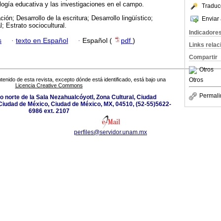
logía educativa y las investigaciones en el campo.
Traduc
ción; Desarrollo de la escritura; Desarrollo lingüístico;
Enviar 
l; Estrato sociocultural.
Indicadore
s
·
texto en Español
·
Español (
pdf
)
Links rela
Compartir
Otros
Otros
tenido de esta revista, excepto dónde está identificado, está bajo una
Licencia Creative Commons
Permali
ado norte de la Sala Nezahualcóyotl, Zona Cultural, Ciudad
Ciudad de México, Ciudad de México, MX, 04510, (52-55)5622-
6986 ext. 2107
perfiles@servidor.unam.mx