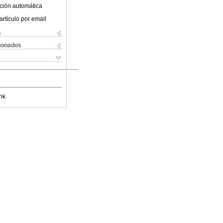
ción automática
artículo por email
s
cionados
nk