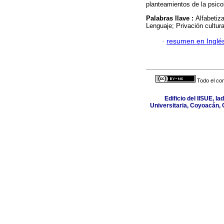
planteamientos de la psico
Palabras llave :
Alfabetiza
Lenguaje; Privación cultura
·
resumen en Inglé
Todo el con
Edificio del IISUE, l
Universitaria, Coyoacán, 