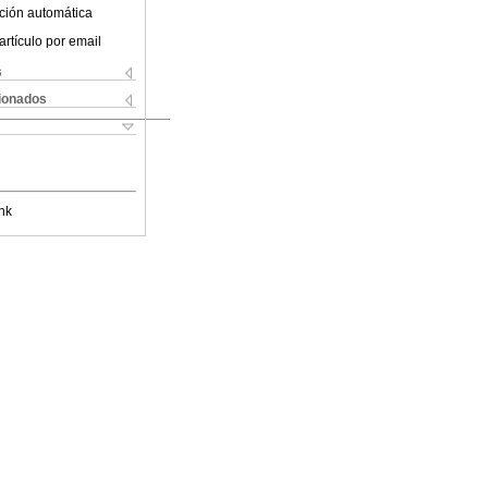
ción automática
artículo por email
s
cionados
nk