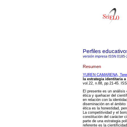
Perfiles educativo
versión impresa
ISSN
0185-
Resumen
YUREN CAMARENA, Tere
la estrategia identitaria a
vol.22, n.88, pp.21-45. IS
El presente es un análisis 
ética y quehacer del científ
en relación con la identida
diseminación en el ámbito i
ética es la honestidad, per
La competitividad y el borr
constitución del carácter ci
parte de una estrategia pol
referente es la cientificida