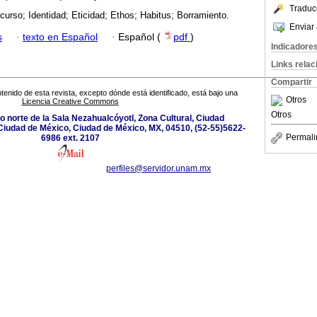
Traduc
scurso; Identidad; Eticidad; Ethos; Habitus; Borramiento.
Enviar 
s
·
texto en Español
·
Español (
pdf
)
Indicadore
Links rela
Compartir
tenido de esta revista, excepto dónde está identificado, está bajo una
Otros
Licencia Creative Commons
Otros
ado norte de la Sala Nezahualcóyotl, Zona Cultural, Ciudad
Ciudad de México, Ciudad de México, MX, 04510, (52-55)5622-
Permali
6986 ext. 2107
perfiles@servidor.unam.mx