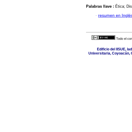
Palabras llave :
Ética; Di
·
resumen en Inglé
Todo el con
Edificio del IISUE, l
Universitaria, Coyoacán, 