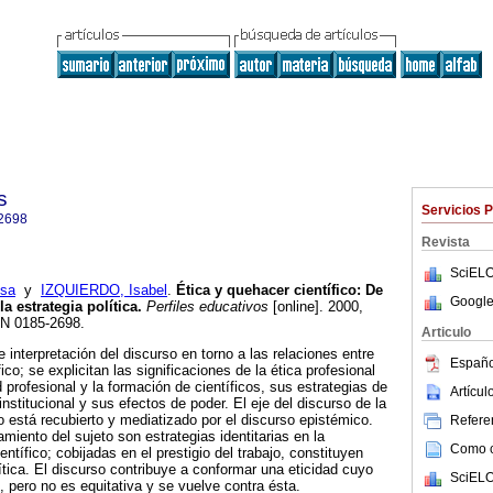
s
Servicios 
2698
Revista
SciELO
sa
y
IZQUIERDO, Isabel
.
Ética y quehacer científico
:
De
Google
 la estrategia política
.
Perfiles educativos
[online]. 2000,
SN 0185-2698.
Articulo
e interpretación del discurso en torno a las relaciones entre
Españo
ico; se explicitan las significaciones de la ética profesional
d profesional y la formación de científicos, sus estrategias de
Artícu
nstitucional y sus efectos de poder. El eje del discurso de la
o está recubierto y mediatizado por el discurso epistémico.
Referen
amiento del sujeto son estrategias identitarias en la
Como ci
entífico; cobijadas en el prestigio del trabajo, constituyen
ítica. El discurso contribuye a conformar una eticidad cuyo
SciELO
d, pero no es equitativa y se vuelve contra ésta.