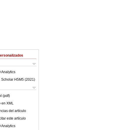
Personalizados
 Analytics
 Scholar H5M5 (
2021
)
l (pdf)
lo en XML
cias del artículo
tar este artículo
 Analytics