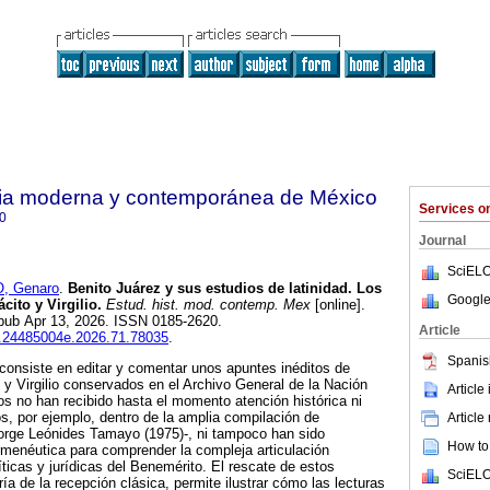
oria moderna y contemporánea de México
Services 
0
Journal
SciELO
, Genaro
.
Benito Juárez y sus estudios de latinidad. Los
Google
cito y Virgilio.
Estud. hist. mod. contemp. Mex
[online].
Epub Apr 13, 2026. ISSN 0185-2620.
Article
ih.24485004e.2026.71.78035
.
Spanis
o consiste en editar y comentar unos apuntes inéditos de
 y Virgilio conservados en el Archivo General de la Nación
Article
s no han recibido hasta el momento atención histórica ni
idos, por ejemplo, dentro de la amplia compilación de
Article
orge Leónides Tamayo (1975)-, ni tampoco han sido
How to 
menéutica para comprender la compleja articulación
líticas y jurídicas del Benemérito. El rescate de estos
SciELO
ría de la recepción clásica, permite ilustrar cómo las lecturas