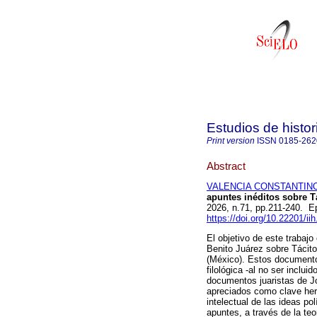
Estudios de hist
Print version
ISSN
0185-262
Abstract
VALENCIA CONSTANTINO
apuntes inéditos sobre Tá
2026, n.71, pp.211-240. 
https://doi.org/10.22201/i
El objetivo de este trabaj
Benito Juárez sobre Tácito
(México). Estos documento
filológica -al no ser inclu
documentos juaristas de J
apreciados como clave her
intelectual de las ideas po
apuntes, a través de la teo