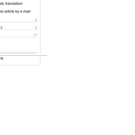
ic translation
is article by e-mail
ks
nk