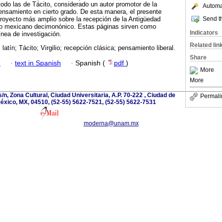
todo las de Tácito, considerado un autor promotor de la
Automat
 pensamiento en cierto grado. De esta manera, el presente
Send th
proyecto más amplio sobre la recepción de la Antigüedad
ismo mexicano decimonónico. Estas páginas sirven como
Indicators
ínea de investigación.
Related lin
latín; Tácito; Virgilio; recepción clásica; pensamiento liberal.
Share
h
·
text in Spanish
·
Spanish (
pdf
)
More
More
/n, Zona Cultural, Ciudad Universitaria, A.P. 70-222 , Ciudad de
Permali
éxico, MX, 04510, (52-55) 5622-7521, (52-55) 5622-7531
moderna@unam.mx