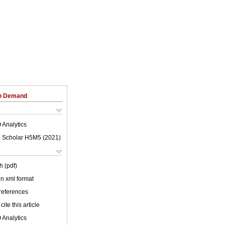
on Demand
 Analytics
 Scholar H5M5 (
2021
)
h (pdf)
 in xml format
 references
cite this article
 Analytics