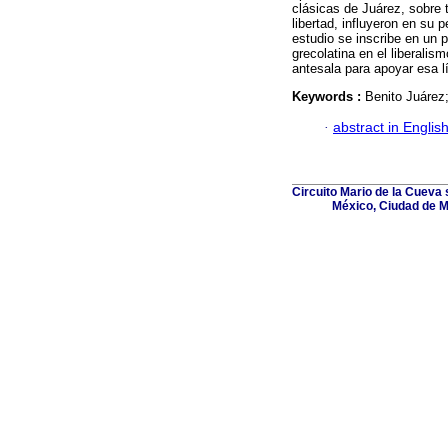
clásicas de Juárez, sobre 
libertad, influyeron en su
estudio se inscribe en un 
grecolatina en el liberal
antesala para apoyar esa l
Keywords :
Benito Juárez; 
·
abstract in Englis
Circuito Mario de la Cueva s
México, Ciudad de M