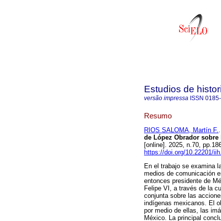
Estudios de hist
versão impressa
ISSN
0185
Resumo
RIOS SALOMA, Martín F.
.
de López Obrador sobre 
[online]. 2025, n.70, pp.
https://doi.org/10.22201/i
En el trabajo se examina l
medios de comunicación es
entonces presidente de Mé
Felipe VI, a través de la c
conjunta sobre las accione
indígenas mexicanos. El ob
por medio de ellas, las im
México. La principal concl