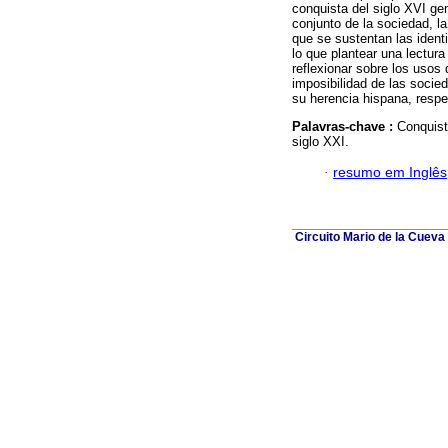
conquista del siglo XVI g
conjunto de la sociedad, l
que se sustentan las iden
lo que plantear una lectur
reflexionar sobre los usos
imposibilidad de las soci
su herencia hispana, resp
Palavras-chave :
Conquist
siglo XXI.
·
resumo em Inglês
Circuito Mario de la Cueva 