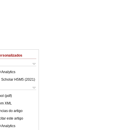
ersonalizados
 Analytics
 Scholar H5M5 (
2021
)
ol (pdf)
 em XML
cias do artigo
tar este artigo
 Analytics