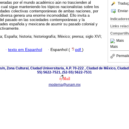
eneradas por el mundo académico aún no trascienden al
Traduç
a cual sigue manteniendo los tópicos nacionalistas sobre los
Enviar 
tidades colectivas contemporáneas de ambas naciones, por
a diversa genera una enorme incomodidad. Ello invita a
Indicadore
 del pasado en las sociedades contemporáneas y la
edades española y mexicana de asumir su pasado colonial y
Links rela
ectivamente.
Compartilh
a; España; historia; historiografía; México; prensa; siglo XVI;
Mais
Mais
·
texto em Espanhol
·
Espanhol (
pdf
)
Permali
s/n, Zona Cultural, Ciudad Universitaria, A.P. 70-222 , Ciudad de México, Ciuda
55) 5622-7521, (52-55) 5622-7531
moderna@unam.mx