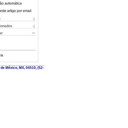
ão automática
este artigo por email
s
cionados
ar
nk
d de México, MX, 04510, (52-