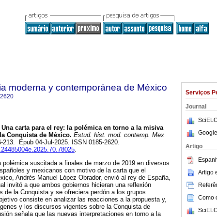
oria moderna y contemporánea de México
Serviços P
-2620
Journal
SciELO
Una carta para el rey: la polémica en torno a la misiva
Google
la Conquista de México.
Estud. hist. mod. contemp. Mex
186-213. Epub 04-Jul-2025. ISSN 0185-2620.
Artigo
ih.24485004e.2025.70.78025
.
Espanh
a polémica suscitada a finales de marzo de 2019 en diversos
pañoles y mexicanos con motivo de la carta que el
Artigo
xico, Andrés Manuel López Obrador, envió al rey de España,
ual invitó a que ambos gobiernos hicieran una reflexión
Referên
s de la Conquista y se ofreciera perdón a los grupos
Como ci
jetivo consiste en analizar las reacciones a la propuesta y,
ágenes y los discursos vigentes sobre la Conquista de
SciELO
usión señala que las nuevas interpretaciones en torno a la