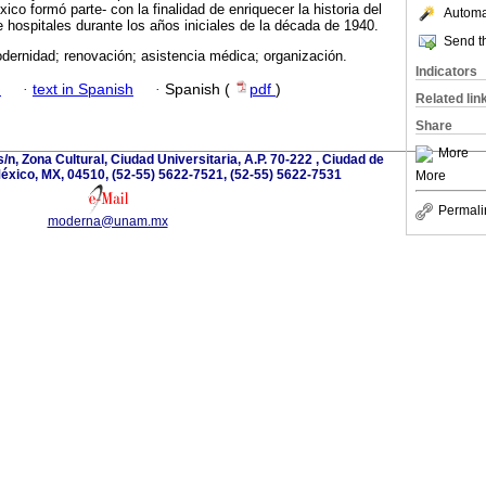
xico formó parte- con la finalidad de enriquecer la historia del
Automat
e hospitales durante los años iniciales de la década de 1940.
Send th
dernidad; renovación; asistencia médica; organización.
Indicators
h
·
text in Spanish
·
Spanish (
pdf
)
Related lin
Share
More
/n, Zona Cultural, Ciudad Universitaria, A.P. 70-222 , Ciudad de
éxico, MX, 04510, (52-55) 5622-7521, (52-55) 5622-7531
More
Permali
moderna@unam.mx