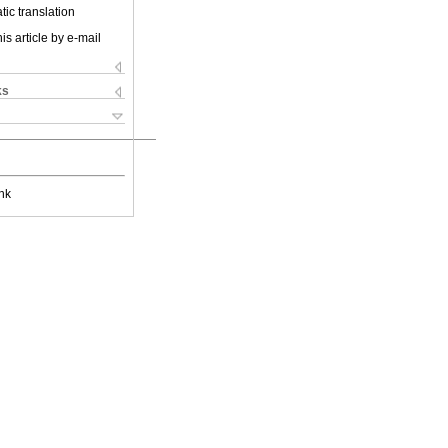
ic translation
is article by e-mail
ks
nk