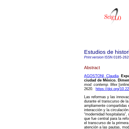
Estudios de hist
Print version
ISSN
0185-262
Abstract
AGOSTONI, Claudia
.
Expa
ciudad de México. Dimens
mod. contemp. Mex
[onlin
2620.
https://doi.org/10.
Las reformas y las innovac
durante el transcurso de l
ampliamente compartidas en
interacción y la circulació
“modernidad hospitalaria”,
que fue central para la re
el transcurso de la primera
atención a las pautas, mod