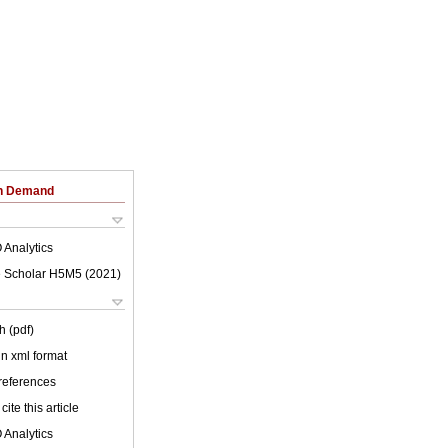
on Demand
 Analytics
 Scholar H5M5 (
2021
)
h (pdf)
 in xml format
 references
cite this article
 Analytics