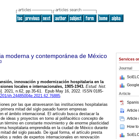
oria moderna y contemporánea de México
Services 
0
Journal
SciELO
nsión, innovación y modernización hospitalaria en la
Google
iones locales e internacionales, 1905-1943.
Estud. hist.
e]. 2021, n.62, pp.35-61. Epub May 16, 2022. ISSN 0185-
Article
22201/iih.24485004e.2021.62.76885
.
Spanis
iones por las que atravesaron las instituciones hospitalarias
a primera mitad del siglo pasado fueron empresas
Article
 el ámbito internacional. El artículo busca destacar la
n de ideas y proyectos en torno al polifacético concepto de
Article
 un término en constante movimiento y de enorme plasticidad
How to 
forma hospitalaria emprendida en la ciudad de México durante
 mitad del siglo pasado. De igual forma, el artículo presta
SciELO
elos y redes de expertos internacionales en renovación